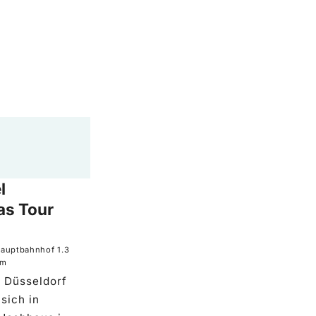
l
as Tour
auptbahnhof
1.3
km
 Düsseldorf
sich in