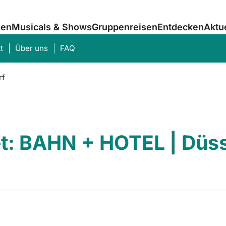
sen
Musicals & Shows
Gruppenreisen
Entdecken
Aktu
t
Über uns
FAQ
rf
Was suchen Sie?
et: BAHN + HOTEL | Düs