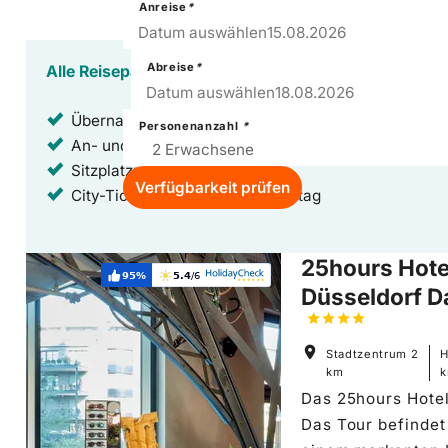
Anreise
*
15
–
Sat
Datum auswählen
15.08.2026
Abreise
*
Alle Reisepakete sind inklusive:
18
–
Tue
Datum auswählen
18.08.2026
Übernachtungen in Top-Hotels mit Frühstück
Personenanzahl
*
An- und Abreise mit der Deutschen Bahn
Sitzplatzreservierung
Verfügbarkeit prüfen
City-Ticket am An- und Abreisetag
Hoteldetails: 25hours Hotel Düsseldorf Das Tour
25hours Hote
95%
5.4
/6
Weiterempfehlung:
Bewertung:
Düsseldorf D
Stadtzentrum
2
H
km
Das 25hours Hotel
Das Tour befindet 