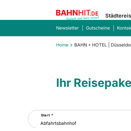
Städterei
Newsletter
Gutscheine
Kontak
Home
BAHN + HOTEL | Düsseldo
Ihr Reisepak
Suchen
Start
*
Sie
nach
einer
Städtereise