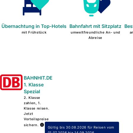
Übernachtung in Top-Hotels
Bahnfahrt mit Sitzplatz
Bes
mit Frühstück
umweltfreundliche An- und
a
Abreise
BAHNHIT.DE
1. Klasse
Spezial
2. Klasse
zahlen, 1.
Klasse reisen.
Jetzt
Vorteilspreise
sichern.
Gültig bis 30.08.2026 für Reisen vom
01.07.2026 bis 14.09.2026