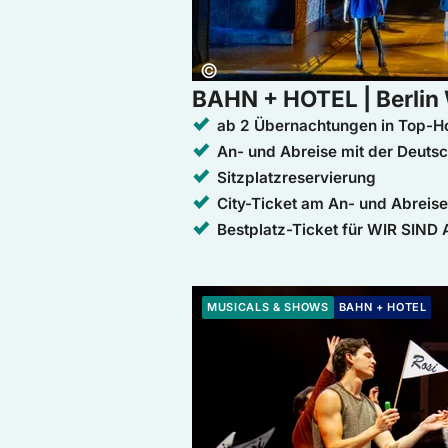
Copyright:
©
BAHN + HOTEL | Berlin 
ab 2 Übernachtungen in Top-Ho
An- und Abreise mit der Deuts
Sitzplatzreservierung
City-Ticket am An- und Abreis
Bestplatz-Ticket für WIR SIND 
Weiter zur Buchung: BAHN + HOTEL |
MUSICALS & SHOWS
BAHN + HOTEL