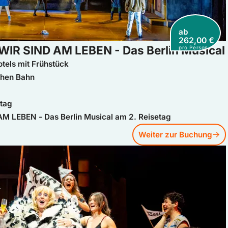
ab
262,00 €
WIR SIND AM LEBEN - Das Berlin Musical
pro Person
tels mit Frühstück
chen Bahn
etag
AM LEBEN - Das Berlin Musical am 2. Reisetag
Weiter zur Buchung
 Berlin WIR SIND AM LEBEN - Das Berlin Musical