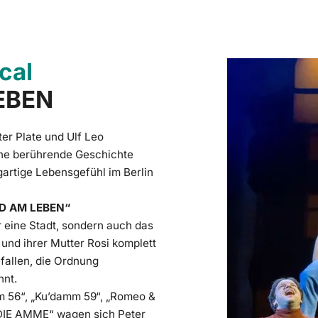
cal
EBEN
er Plate und Ulf Leo
ne berührende Geschichte
igartige Lebensgefühl im Berlin
SIND AM LEBEN“
ur eine Stadt, sondern auch das
und ihrer Mutter Rosi komplett
efallen, die Ordnung
nt.
m 56“, „Ku’damm 59“, „Romeo &
t „DIE AMME“ wagen sich Peter