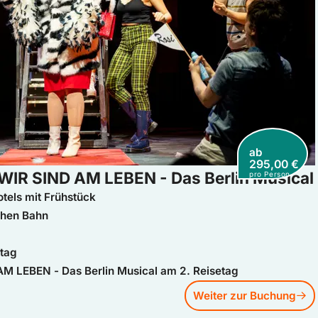
ab
295,00 €
WIR SIND AM LEBEN - Das Berlin Musical
pro Person
tels mit Frühstück
chen Bahn
etag
AM LEBEN - Das Berlin Musical am 2. Reisetag
Weiter zur Buchung