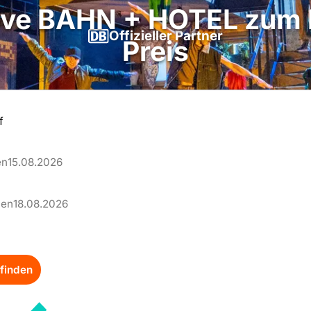
sive BAHN + HOTEL zum 
Offizieller Partner
Preis
–
en
15.08.2026
–
len
18.08.2026
finden