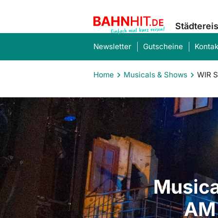
Städterei
Newsletter
Gutscheine
Kontak
Home
Musicals & Shows
WIR S
Musica
AM 