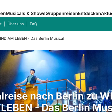
sen
Musicals & Shows
Gruppenreisen
Entdecken
Aktu
t
Über uns
FAQ
IND AM LEBEN - Das Berlin Musical
Was suchen Sie?
lreise nach Berlin zu W
LEBEN - Das Berlin Mus