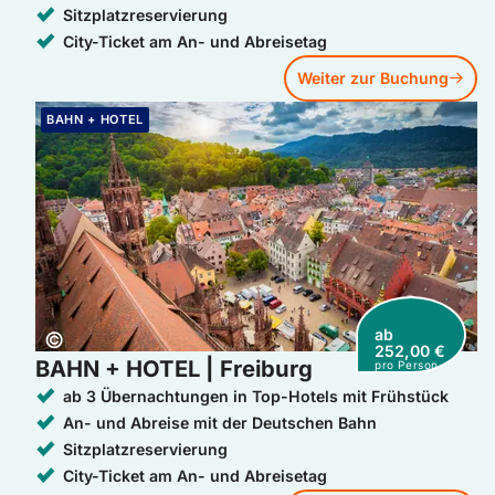
Sitzplatzreservierung
City-Ticket am An- und Abreisetag
Weiter zur Buchung
Weiter zur Buchung: BAHN + HOTEL | Freiburg
BAHN + HOTEL
ab
Copyright:
©
252,00 €
BAHN + HOTEL | Freiburg
pro Person
ab 3 Übernachtungen in Top-Hotels mit Frühstück
An- und Abreise mit der Deutschen Bahn
Sitzplatzreservierung
City-Ticket am An- und Abreisetag