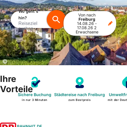
Wo geht's
Von
nach
hin?
Freiburg
Reiseziel
14.08.26
-
17.08.26
2
suchen
Erwachsene
Copyright:
©
Ihre
Vorteile
Sichere Buchung
Städtereise nach Freiburg
Umweltfr
in nur 3 Minuten
zum Bestpreis
mit der Deu
BAHNHIT.DE