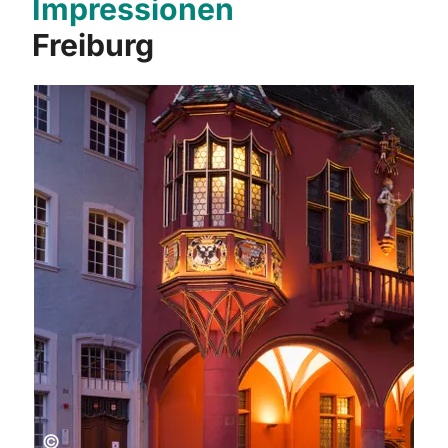
Impressionen
Freiburg
Copyright:
©