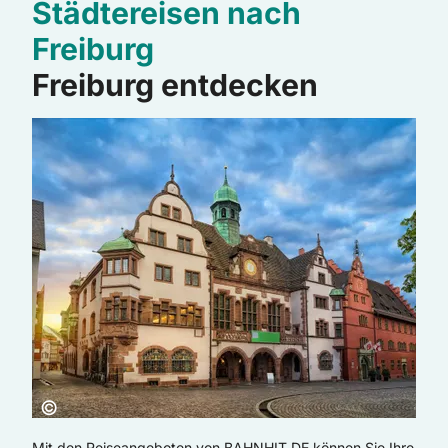
Städtereisen nach
Freiburg
Freiburg entdecken
Copyright:
©
Mit den Reiseangeboten von BAHNHIT.DE können Sie Ihre