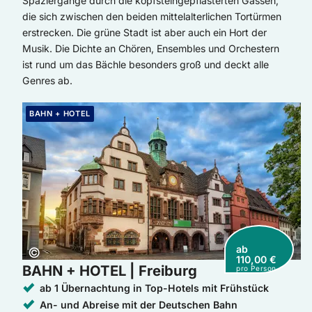
Spaziergänge durch die kopfsteingepflasterten Gassen,
die sich zwischen den beiden mittelalterlichen Tortürmen
erstrecken. Die grüne Stadt ist aber auch ein Hort der
Musik. Die Dichte an Chören, Ensembles und Orchestern
ist rund um das Bächle besonders groß und deckt alle
Genres ab.
Weiter zur Buchung: BAHN + HOTEL | Freiburg
BAHN + HOTEL
ab
Copyright:
©
110,00 €
BAHN + HOTEL | Freiburg
pro Person
ab 1 Übernachtung in Top-Hotels mit Frühstück
An- und Abreise mit der Deutschen Bahn