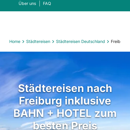
Über uns
FAQ
Home
Städtereisen
Städtereisen Deutschland
Freiburg
Was suchen Sie?
Suc
Städtereisen nach
Freiburg inklusive
BAHN + HOTEL zum
besten Preis
Offizieller Partner