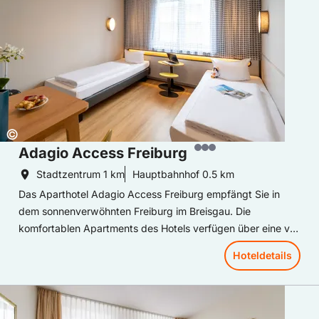
Copyright:
©
Adagio Access Freiburg
Stadtzentrum
1 km
Hauptbahnhof
0.5 km
Das Aparthotel Adagio Access Freiburg empfängt Sie in
dem sonnenverwöhnten Freiburg im Breisgau. Die
komfortablen Apartments des Hotels verfügen über eine voll
ausgestatte Kitchenette und einen Wohnbereich. Kostenlos
Hoteldetails
WLAN steht Ihnen im gesamten Hotel zur Verfügung. Ein
reichaltiges Fühstücksbuffet sorgt morgens für einen guten
Hoteldetails: Novotel Freiburg Am Konzerthaus
Start in den Tag. Die Straßenbahnhaltestelle Komturpatz
liegt nur 5 Gehminuten vom Hotel entfernt und bietet eine