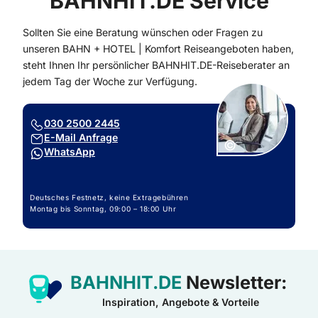
BAHNHIT.DE Service
Sollten Sie eine Beratung wünschen oder Fragen zu
unseren BAHN + HOTEL | Komfort Reiseangeboten haben,
steht Ihnen Ihr persönlicher BAHNHIT.DE-Reiseberater an
jedem Tag der Woche zur Verfügung.
030 2500 2445
E-Mail Anfrage
Copyright:
©
WhatsApp
Deutsches Festnetz, keine Extragebühren
Montag bis Sonntag, 09:00 – 18:00 Uhr
BAHNHIT.DE
Newsletter:
Inspiration, Angebote & Vorteile