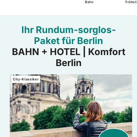
Bahn
Frühst
Ihr Rundum-sorglos-
Paket für Berlin
BAHN + HOTEL | Komfort
Berlin
Mehr erfahren: BAHN + HOTEL | Berlin inkl. Berlin WelcomeC
City-Klassiker