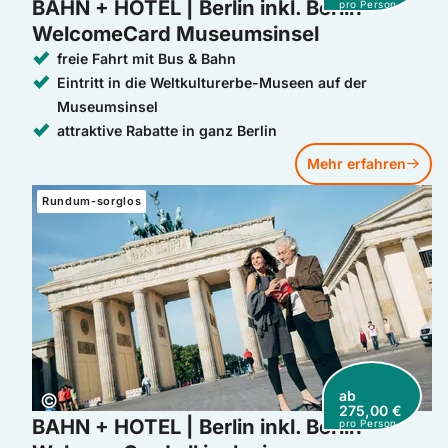
BAHN + HOTEL | Berlin inkl. Berlin
pro Person
WelcomeCard Museumsinsel
freie Fahrt mit Bus & Bahn
Eintritt in die Weltkulturerbe-Museen auf der
Museumsinsel
attraktive Rabatte in ganz Berlin
Mehr erfahren
Mehr erfahren: BAHN + HOTEL | Berlin inkl. Berlin WelcomeCar
Rundum-sorglos
ab
Copyright:
©
275,00 €
BAHN + HOTEL | Berlin inkl. Berlin
pro Person