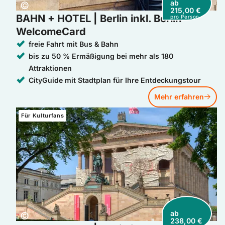
ab
Copyright:
©
215,00 €
BAHN + HOTEL | Berlin inkl. Berlin
pro Person
WelcomeCard
freie Fahrt mit Bus & Bahn
bis zu 50 % Ermäßigung bei mehr als 180
Attraktionen
CityGuide mit Stadtplan für Ihre Entdeckungstour
Mehr erfahren
Mehr erfahren: BAHN + HOTEL | Berlin inkl. Berlin WelcomeC
Für Kulturfans
ab
Copyright:
©
238,00 €