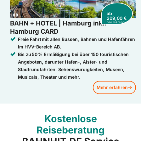
ab
Copyright:
©
209,00 €
BAHN + HOTEL | Hamburg inkl.
pro Person
Hamburg CARD
Freie Fahrt mit allen Bussen, Bahnen und Hafenfähren
im HVV-Bereich AB.
Bis zu 50 % Ermäßigung bei über 150 touristischen
Angeboten, darunter Hafen-, Alster- und
Stadtrundfahrten, Sehenswürdigkeiten, Museen,
Musicals, Theater und mehr.​
Mehr erfahren
Kostenlose
Reiseberatung