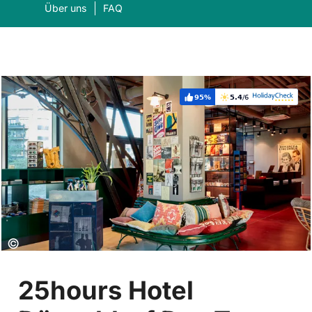
Über uns
FAQ
95%
5.4
/6
Weiterempfehlung:
Bewertung:
Was suchen Sie?
Suc
Copyright:
©
25hours Hotel