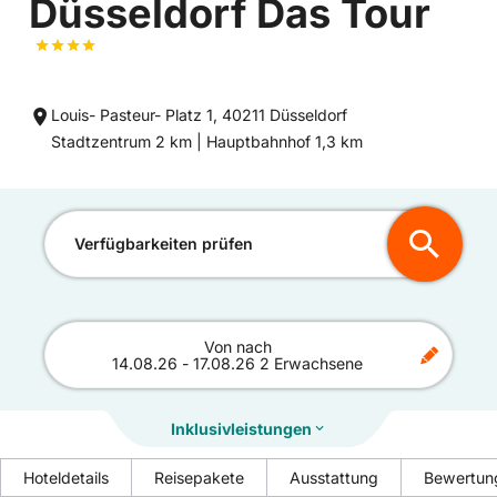
Düsseldorf Das Tour
Louis- Pasteur- Platz 1, 40211 Düsseldorf
Entfernung
Entfernung
Stadtzentrum 2 km |
Hauptbahnhof 1,3 km
zum
zum
Verfügbarkeiten prüfen
Von
nach
14.08.26
-
17.08.26
2 Erwachsene
Inklusivleistungen
Hoteldetails
Reisepakete
Ausstattung
Bewertun