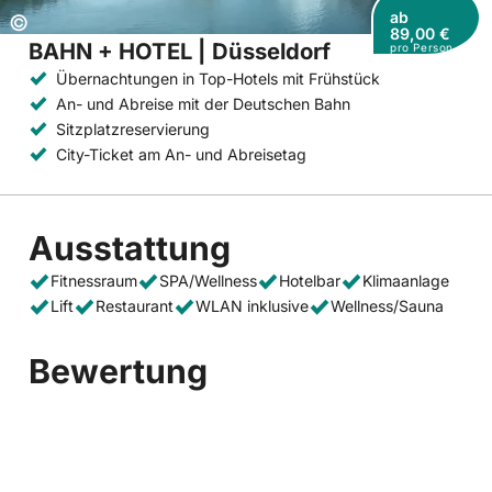
ab
Copyright:
©
89,00 €
BAHN + HOTEL | Düsseldorf
pro Person
Übernachtungen in Top-Hotels mit Frühstück
An- und Abreise mit der Deutschen Bahn
Sitzplatzreservierung
City-Ticket am An- und Abreisetag
Ausstattung
Fitnessraum
SPA/Wellness
Hotelbar
Klimaanlage
Lift
Restaurant
WLAN inklusive
Wellness/Sauna
Bewertung