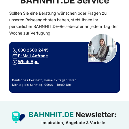
BAHNHIT.DE Service
Sollten Sie eine Beratung wünschen oder Fragen zu
unseren Reiseangeboten haben, steht Ihnen Ihr
persönlicher BAHNHIT.DE-Reiseberater an jedem Tag der
Woche zur Verfügung.
030 2500 2445
E-Mail Anfrage
Copyright:
©
WhatsApp
Deutsches Festnetz, keine Extragebühren
Montag bis Sonntag, 09:00 – 18:00 Uhr
BAHNHIT.DE
Newsletter:
Inspiration, Angebote & Vorteile