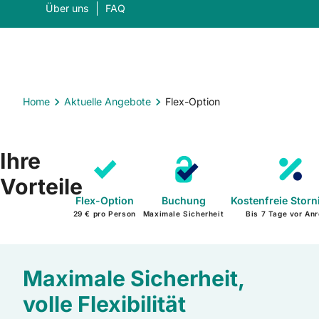
Über uns
FAQ
Home
Aktuelle Angebote
Flex-Option
Was suchen Sie?
Ihre
Suc
Vorteile
Flex-Option
Buchung
Kostenfreie Storn
29 € pro Person
Maximale Sicherheit
Bis 7 Tage vor Anr
Maximale Sicherheit,
volle Flexibilität