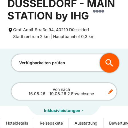
DUSSELDORF - MAIN
STATION by IHG
Graf-Adolf-Straße 94, 40210 Düsseldorf
Entfernung
Entfernung
Stadtzentrum 2 km |
Hauptbahnhof 0,3 km
zum
zum
Verfügbarkeiten prüfen
Von
nach
16.08.26
-
19.08.26
2 Erwachsene
Inklusivleistungen
Hoteldetails
Reisepakete
Ausstattung
Bewertun