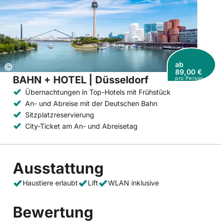
ab
Copyright:
©
89,00 €
BAHN + HOTEL | Düsseldorf
pro Person
Übernachtungen in Top-Hotels mit Frühstück
An- und Abreise mit der Deutschen Bahn
Sitzplatzreservierung
City-Ticket am An- und Abreisetag
Ausstattung
Haustiere erlaubt
Lift
WLAN inklusive
Bewertung