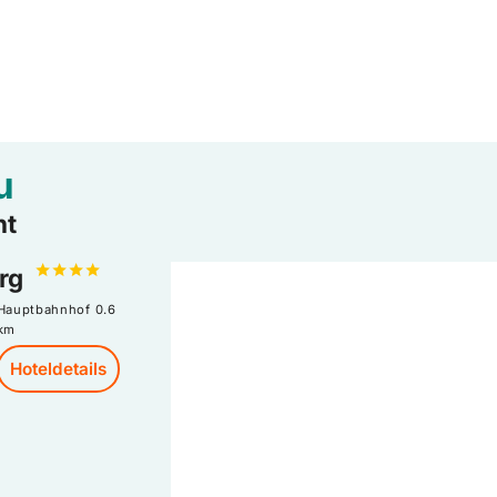
u
nt
erg
Hauptbahnhof
0.6
km
Hoteldetails