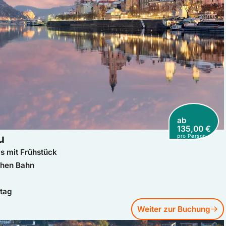
ab
135,00 €
u
pro Person
s mit Frühstück
chen Bahn
etag
Weiter zur Buchung
 Passau