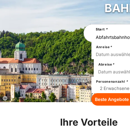
BAHN
Suchen
Start
*
Sie
nach
einer
Städtereise
Anreise
*
16
Sun
Datum auswähl
Abreise
*
19
Wed
Datum auswäh
Personenanzahl
*
Copyright:
©
Beste Angebote 
Ihre Vorteile