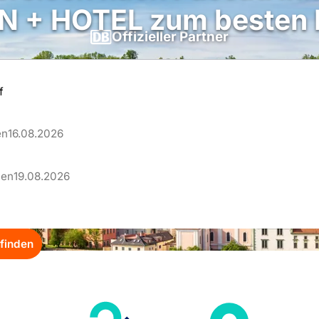
 + HOTEL zum besten 
Offizieller Partner
–
en
16.08.2026
–
len
19.08.2026
finden