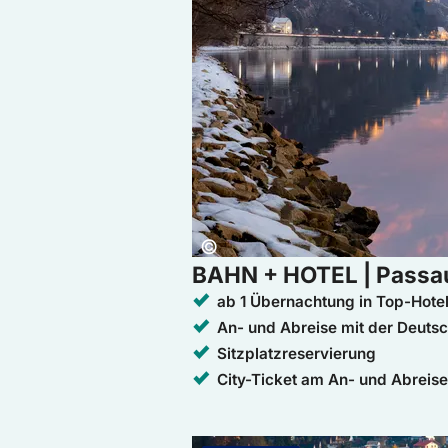
Copyright:
©
BAHN + HOTEL | Passa
ab 1 Übernachtung in Top-Hotel
An- und Abreise mit der Deuts
Sitzplatzreservierung
City-Ticket am An- und Abreis
Weiter zur Buchung: BAHN + HOTEL |