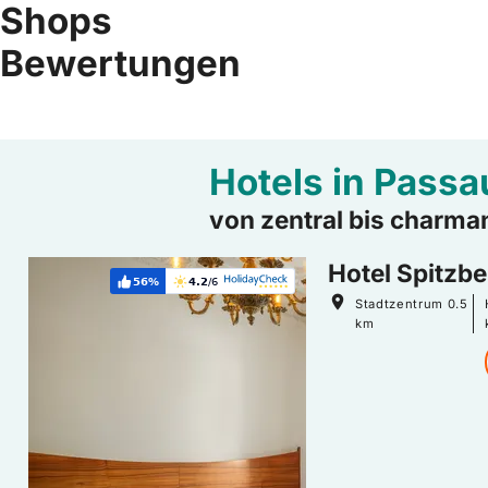
Shops
Bewertungen
Hotels in Passa
von zentral bis charma
Hoteldetails: Hotel Spitzberg
Hotel Spitzb
56%
4.2
/6
Weiterempfehlung:
Bewertung:
Stadtzentrum
0.5
km