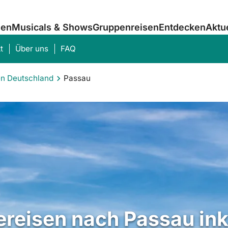
sen
Musicals & Shows
Gruppenreisen
Entdecken
Aktu
t
Über uns
FAQ
en Deutschland
Passau
Was suchen Sie?
ereisen nach Passau ink