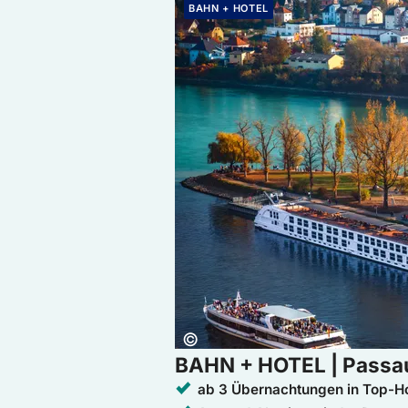
BAHN + HOTEL
Copyright:
©
BAHN + HOTEL | Passa
ab 3 Übernachtungen in Top-Ho