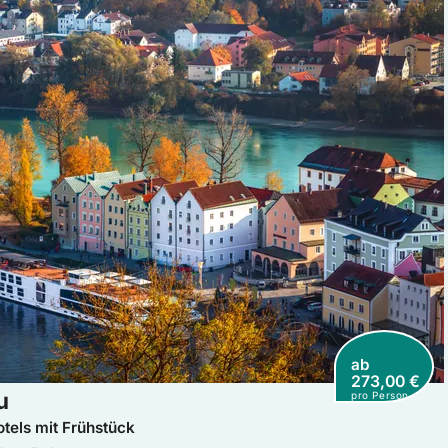
ab
273,00 €
u
pro Person
tels mit Frühstück