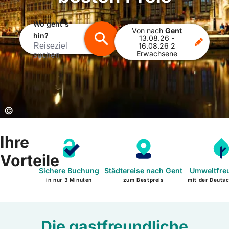
Wo geht's
Von
nach
Gent
hin?
13.08.26
-
Reiseziel
16.08.26
2
Erwachsene
suchen
Copyright:
©
Ihre
Vorteile
Sichere Buchung
Städtereise nach Gent
Umweltfre
in nur 3 Minuten
zum Bestpreis
mit der Deuts
Die gastfreundliche