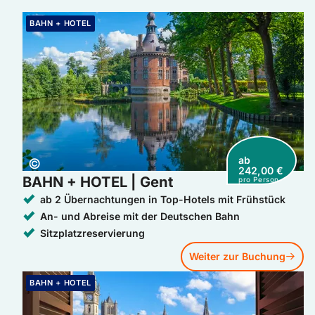
Weiter zur Buchung: BAHN + HOTEL | Gent
BAHN + HOTEL
ab
Copyright:
©
242,00 €
BAHN + HOTEL | Gent
pro Person
ab 2 Übernachtungen in Top-Hotels mit Frühstück
An- und Abreise mit der Deutschen Bahn
Sitzplatzreservierung
Weiter zur Buchung
Weiter zur Buchung: BAHN + HOTEL | Gent
BAHN + HOTEL