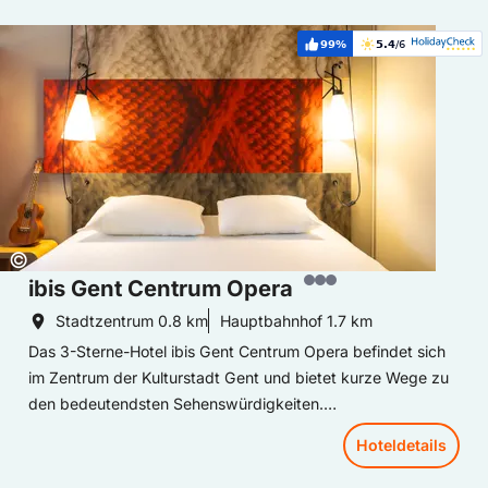
Hoteldetails: ibis Gent Centrum Opera
99%
5.4
/6
Weiterempfehlung:
Bewertung:
Copyright:
©
ibis Gent Centrum Opera
Stadtzentrum
0.8 km
Hauptbahnhof
1.7 km
Das 3-Sterne-Hotel ibis Gent Centrum Opera befindet sich
im Zentrum der Kulturstadt Gent und bietet kurze Wege zu
den bedeutendsten Sehenswürdigkeiten.
Die Zimmer sind modern gestaltet und klimatisiert. WLAN
Hoteldetails
steht Ihnen im gesamten Hotel kostenfrei zur Verfügung.
In der trendigen Hotelbar werden Speisen und Getränke