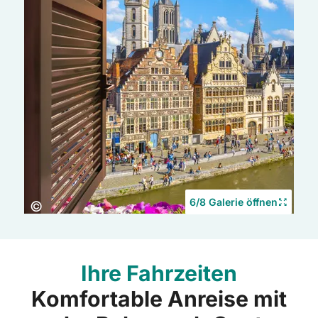
6/8 Galerie öffnen
Copyright:
©
Ihre Fahrzeiten
Komfortable Anreise mit