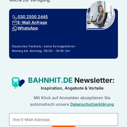
030 2500 2445
E-Mail Anfrage
Copyright:
©
WhatsApp
Deutsches Festnetz, keine Extragebühren
Montag bis Sonntag, 09:00 – 18:00 Uhr
BAHNHIT.DE
Newsletter:
Inspiration, Angebote & Vorteile
Mit Klick auf Anmelden akzeptieren Sie
automatisch unsere
Datenschutzerklärung
E-