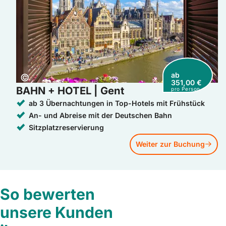
ab
Copyright:
©
351,00 €
BAHN + HOTEL | Gent
pro Person
ab 3 Übernachtungen in Top-Hotels mit Frühstück
An- und Abreise mit der Deutschen Bahn
Sitzplatzreservierung
Weiter zur Buchung
So bewerten
unsere Kunden