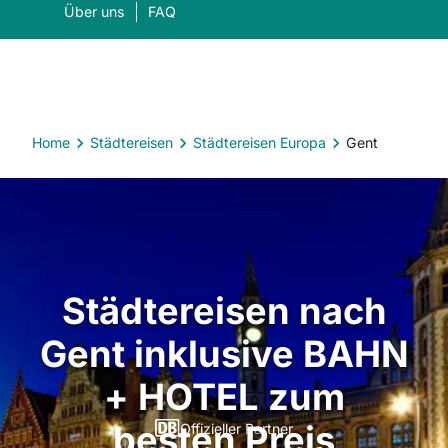
Über uns
FAQ
Home
Städtereisen
Städtereisen Europa
Gent
Was suchen Sie?
Suc
Städtereisen nach
Gent inklusive BAHN
+ HOTEL zum
besten Preis
Offizieller Partner