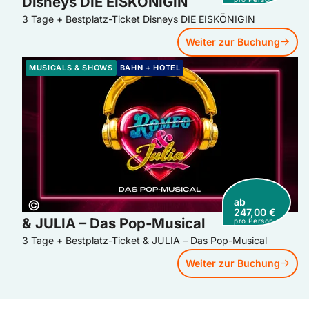
Disneys DIE EISKÖNIGIN
3 Tage + Bestplatz-Ticket Disneys DIE EISKÖNIGIN
Weiter zur Buchung
Weiter zur Buchung: & JULIA – Das Pop-Musical
MUSICALS & SHOWS
BAHN + HOTEL
ab
Copyright:
©
247,00 €
& JULIA – Das Pop-Musical
pro Person
3 Tage + Bestplatz-Ticket & JULIA – Das Pop-Musical
Weiter zur Buchung