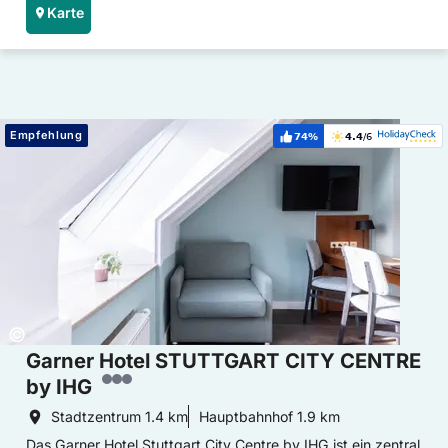
Karte
Hoteldetails: Garner Hotel STUTTGART CITY CENTRE by IHG
Empfehlung
74%
4.4
/6
Weiterempfehlung:
Bewertung:
Copyright:
©
Garner Hotel STUTTGART CITY CENTRE
by IHG
Stadtzentrum
1.4 km
Hauptbahnhof
1.9 km
Das Garner Hotel Stuttgart City Centre by IHG ist ein zentral