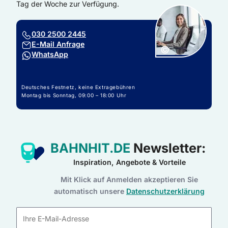
Tag der Woche zur Verfügung.
030 2500 2445
E-Mail Anfrage
Copyright:
©
WhatsApp
Deutsches Festnetz, keine Extragebühren
Montag bis Sonntag, 09:00 – 18:00 Uhr
BAHNHIT.DE
Newsletter:
Inspiration, Angebote & Vorteile
Mit Klick auf Anmelden akzeptieren Sie
automatisch unsere
Datenschutzerklärung