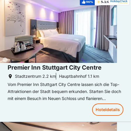
96%
5.1
/6
Weiterempfehlung:
Bewertung:
Copyright:
©
Premier Inn Stuttgart City Centre
Stadtzentrum
2.2 km
Hauptbahnhof
1.1 km
Vom Premier Inn Stuttgart City Centre lassen sich die Top-
Attraktionen der Stadt bequem erkunden. Starten Sie doch
mit einem Besuch im Neuen Schloss und flanieren
anschließend im Schlossgarten, um von dort die Innenstadt
Hoteldetails
mit Ihren Geschäften unsicher zu machen oder im
Biergarten zu verweilen. Nutzen Sie die guten
Hoteldetails: Premier Inn Stuttgart City Europaviertel
Anbindungen, um anschließend dem Porsche- oder