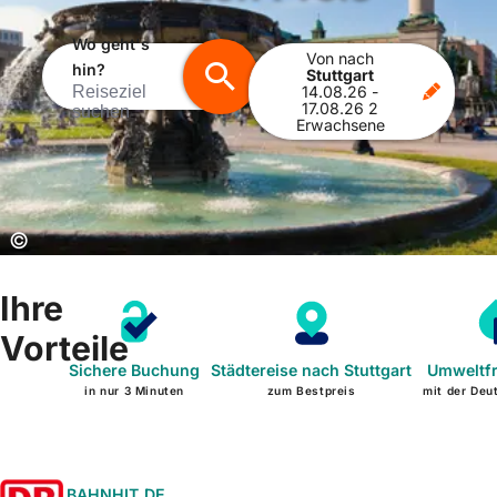
Wo geht's
Von
nach
hin?
Stuttgart
Reiseziel
14.08.26
-
17.08.26
2
suchen
Erwachsene
Copyright:
©
Ihre
Vorteile
Sichere Buchung
Städtereise nach Stuttgart
Umweltfr
in nur 3 Minuten
zum Bestpreis
mit der Deu
BAHNHIT.DE