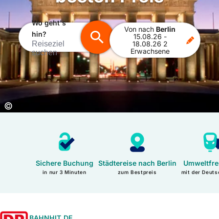
Wo geht's
Von
nach
Berlin
hin?
15.08.26
-
Reiseziel
18.08.26
2
Erwachsene
suchen
Copyright:
©
Sichere Buchung
Städtereise nach Berlin
Umweltfre
in nur 3 Minuten
zum Bestpreis
mit der Deut
BAHNHIT.DE