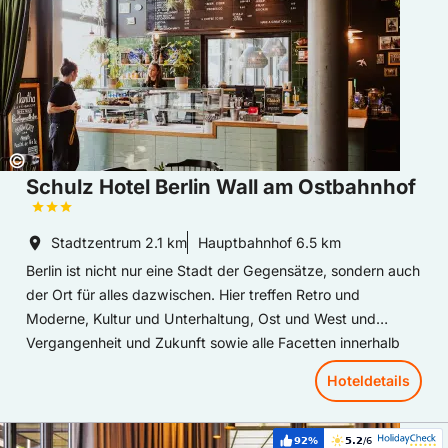
Copyright:
©
Schulz Hotel Berlin Wall am Ostbahnhof
Stadtzentrum
2.1 km
Hauptbahnhof
6.5 km
Berlin ist nicht nur eine Stadt der Gegensätze, sondern auch
der Ort für alles dazwischen. Hier treffen Retro und
Moderne, Kultur und Unterhaltung, Ost und West und
Vergangenheit und Zukunft sowie alle Facetten innerhalb
aufeinander. So ist es nicht verwunderlich, dass die bunte
Hoteldetails
Hauptstadt Deutschlands ein beliebtes Reiseziel für
Touristen aus aller Welt ist. Das Schulz Hotel Berlin
Hoteldetails: Crowne Plaza BERLIN CITY CENTRE KU'DAMM by
empfängt all diese mit offenen Armen.
92%
5.2
/6
Weiterempfehlung:
Bewertung: