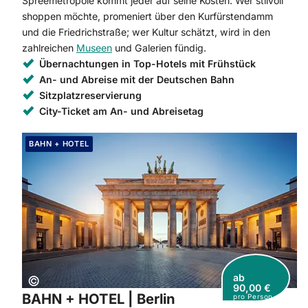
Spreemetropole kommt jeder auf seine Kosten: Wer stilvoll
shoppen möchte, promeniert über den Kurfürstendamm
und die Friedrichstraße; wer Kultur schätzt, wird in den
zahlreichen
Museen
und Galerien fündig.
Übernachtungen in Top-Hotels mit Frühstück
An- und Abreise mit der Deutschen Bahn
Sitzplatzreservierung
City-Ticket am An- und Abreisetag
Weiter zur Buchung: BAHN + HOTEL | Berlin
BAHN + HOTEL
ab
Copyright:
©
90,00 €
BAHN + HOTEL | Berlin
pro Person