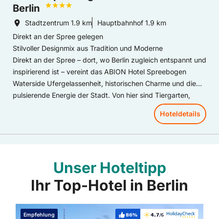
Berlin
Stadtzentrum
1.9 km
Hauptbahnhof
1.9 km
Direkt an der Spree gelegen
Stilvoller Designmix aus Tradition und Moderne
Direkt an der Spree – dort, wo Berlin zugleich entspannt und
inspirierend ist – vereint das ABION Hotel Spreebogen
Waterside Ufergelassenheit, historischen Charme und die
pulsierende Energie der Stadt. Von hier sind Tiergarten,
Regierungsviertel und kreative Kieze nur einen kurzen
Hoteldetails
Spaziergang entfernt, während das Hotel die Ruhe und
Weite des Wassers bietet.
Für Meetings, Konferenzen und besondere Anlässe steht ein
starkes Setup bereit: Das ABION Hotel, die ABION Villa und
Unser Hoteltipp
die BOLLE Festsäle beherbergen Events mit bis zu 750
Gästen und sind Teil einer Gesamtfläche von 6.500 m².
Ihr Top-Hotel in Berlin
Moderne Technik, flexible Raumkonzepte und ein
erfahrenes Team sorgen für nahtlose Abläufe – von
Produktpräsentationen bis zu Galaabenden.
Empfehlung
86%
4.7
/6
Weiterempfehlung:
Bewertung: