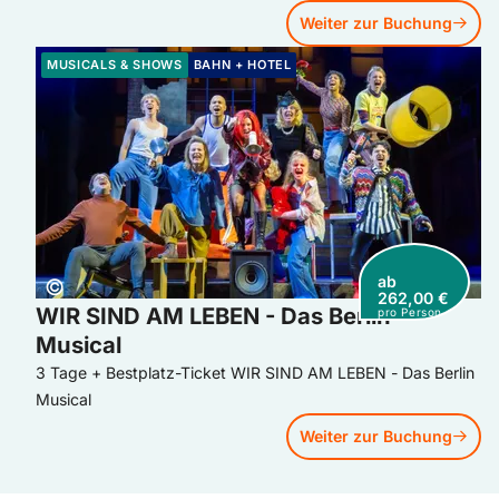
Weiter zur Buchung
Weiter zur Buchung: WIR SIND AM LEBEN - Das Berlin Music
MUSICALS & SHOWS
BAHN + HOTEL
ab
Copyright:
©
262,00 €
WIR SIND AM LEBEN - Das Berlin
pro Person
Musical
3 Tage + Bestplatz-Ticket WIR SIND AM LEBEN - Das Berlin
Musical
Weiter zur Buchung