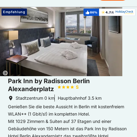
Hoteldetails: Park Inn by Radisson Berlin Alexanderplatz
Empfehlung
86%
4.7
/6
Weiterempfehlung:
Bewertung:
Copyright:
©
Park Inn by Radisson Berlin
S
Alexanderplatz
Stadtzentrum
0 km
Hauptbahnhof
3.5 km
Genießen Sie die beste Aussicht in Berlin mit kostenfreiem
WLAN** (1 Gbit/s!) im kompletten Hotel.
Mit 1029 Zimmern & Suiten auf 37 Etagen und einer
Gebäudehöhe von 150 Metern ist das Park Inn by Radisson
Hotel Berlin Alexanderplatz das zweitgrößte Hotel