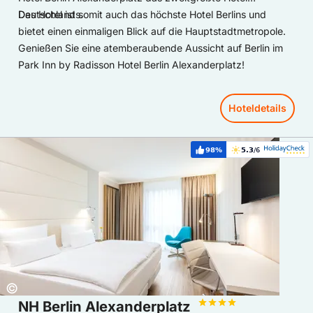
Deutschlands.
Das Hotel ist somit auch das höchste Hotel Berlins und
bietet einen einmaligen Blick auf die Hauptstadtmetropole.
Genießen Sie eine atemberaubende Aussicht auf Berlin im
Park Inn by Radisson Hotel Berlin Alexanderplatz!
Hoteldetails
Hoteldetails: NH Berlin Alexanderplatz
98%
5.3
/6
Weiterempfehlung:
Bewertung:
Copyright:
©
NH Berlin Alexanderplatz