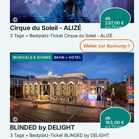
ab
Copyright:
©
237,00 €
Cirque du Soleil - ALIZÉ
pro Person
3 Tage + Bestplatz-Ticket Cirque du Soleil - ALIZÉ
Weiter zur Buchung
Weiter zur Buchung: BLINDED by DELIGHT
MUSICALS & SHOWS
BAHN + HOTEL
ab
Copyright:
©
183,00 €
BLINDED by DELIGHT
pro Person
3 Tage + Bestplatz-Ticket BLINDED by DELIGHT