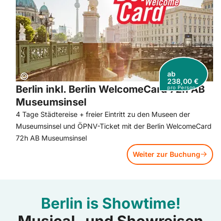
ab
Copyright:
©
238,00 €
Berlin inkl. Berlin WelcomeCard 72h AB
pro Person
Museumsinsel
4 Tage Städtereise + freier Eintritt zu den Museen der
Museumsinsel und ÖPNV-Ticket mit der Berlin WelcomeCard
72h AB Museumsinsel
Weiter zur Buchung
Berlin is Showtime!