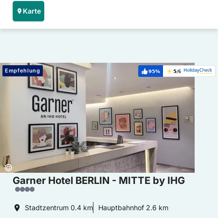
Karte
Hoteldetails: Garner Hotel BERLIN - MITTE by IHG
Empfehlung
95%
5
/6
Weiterempfehlung:
Bewertung:
Copyright:
©
Garner Hotel BERLIN - MITTE by IHG
Stadtzentrum
0.4 km
Hauptbahnhof
2.6 km