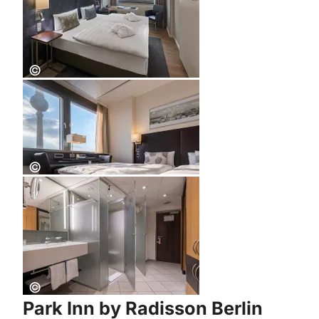
Copyright:
©
Copyright:
©
Copyright:
©
Park Inn by Radisson Berlin