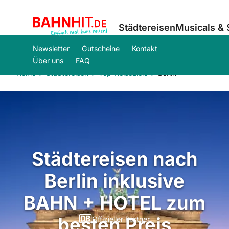
Städtereisen
Musicals &
Newsletter
Gutscheine
Kontakt
Über uns
FAQ
Home
Städtereisen
Top-Reiseziele
Berlin
Was suchen Sie?
Suc
Städtereisen nach
Berlin inklusive
BAHN + HOTEL zum
besten Preis
Offizieller Partner