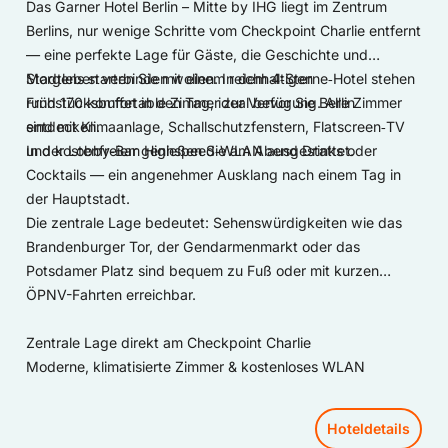
Das Garner Hotel Berlin – Mitte by IHG liegt im Zentrum
Berlins, nur wenige Schritte vom Checkpoint Charlie entfernt
— eine perfekte Lage für Gäste, die Geschichte und
Stadtleben verbinden wollen. In dem 4‑Sterne‑Hotel stehen
Morgens starten Sie mit einem reichhaltigen
rund 170 komfortable Zimmer zur Verfügung. Alle Zimmer
Frühstücksbuffet in den Tag, ideal bevor Sie Berlin
sind mit Klimaanlage, Schallschutzfenstern, Flatscreen‑TV
entdecken.
und kostenfreiem Highspeed‑WLAN ausgestattet.
In der Lobby‑Bar genießen Sie am Abend Drinks oder
Cocktails — ein angenehmer Ausklang nach einem Tag in
der Hauptstadt.
Die zentrale Lage bedeutet: Sehenswürdigkeiten wie das
Brandenburger Tor, der Gendarmenmarkt oder das
Potsdamer Platz sind bequem zu Fuß oder mit kurzen
ÖPNV-Fahrten erreichbar.
Zentrale Lage direkt am Checkpoint Charlie
Moderne, klimatisierte Zimmer & kostenloses WLAN
Hoteldetails