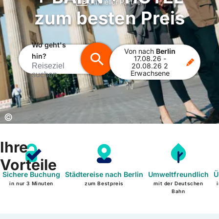
Offizieller Partner
zum besten Preis
Wo geht's
Von
nach
Berlin
hin?
17.08.26
-
Reiseziel
20.08.26
2
Erwachsene
suchen
Copyright:
©
Ihre
Vorteile
Sichere Buchung
Städtereise nach Berlin
Umweltfreundlich
Ü
in nur 3 Minuten
zum Bestpreis
mit der Deutschen
Bahn