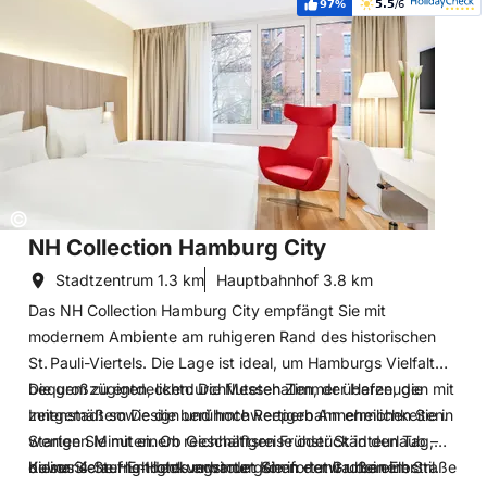
97%
5.5
/6
Weiterempfehlung:
Bewertung:
Copyright:
©
NH Collection Hamburg City
Stadtzentrum
1.3 km
Hauptbahnhof
3.8 km
Das NH Collection Hamburg City empfängt Sie mit
modernem Ambiente am ruhigeren Rand des historischen
St. Pauli-Viertels. Die Lage ist ideal, um Hamburgs Vielfalt
bequem zu entdecken: Die Messehallen, der Hafen, die
Die großzügigen, lichtdurchfluteten Zimmer überzeugen mit
Innenstadt sowie die berühmte Reeperbahn erreichen Sie in
zeitgemäßem Design und hochwertigen Annehmlichkeiten.
wenigen Minuten. Ob Geschäftsreise oder Städteurlaub –
Starten Sie mit einem reichhaltigen Frühstück in den Tag,
dieses 4‑Sterne‑Hotel verbindet Komfort mit urbanem Stil.
bevor Sie auf Entdeckungstour gehen – etwa bei einer
Kulinarische Highlights erwarten Sie in der Großen Elbstraße