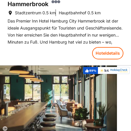
Hammerbrook
Stadtzentrum
0.5 km
Hauptbahnhof
0.5 km
Das Premier Inn Hotel Hamburg City Hammerbrook ist der
ideale Ausgangspunkt für Touristen und Geschäftsreisende.
Von hier erreichen Sie den Hauptbahnhof in nur wenigen
Minuten zu Fuß. Und Hamburg hat viel zu bieten – wo,
wenn nicht hier, möchte man seinen Besuch immer wieder
Hoteldetails
um ein paar Tage verlängern. Deichtorhallen, Hamburger
Rathaus, Hafen und Elbphilharmonie sind Pflicht. Sie sollten
Hoteldetails: Holiday Inn - the niu, BRICKS HAMBURG EPPEND
allerdings auch einen Abstecher in das Museum für Kunst
89%
5
/6
Weiterempfehlung:
Bewertung:
und Gewerbe, das Chocoversum und das Dialoghaus
Hamburg wagen. Shoppingfreunde können ihr Glück auf
der Mönckebergstraße suchen und finden und danach an
der Binnenalster entspannen. Wer am Ende des Tages die
Beine hochlegen möchte, kann dies auf unserem
komfortablen Hypnos Bett gerne tun – traumhaftguter
Schlaf natürlich inklusive.
Copyright:
©