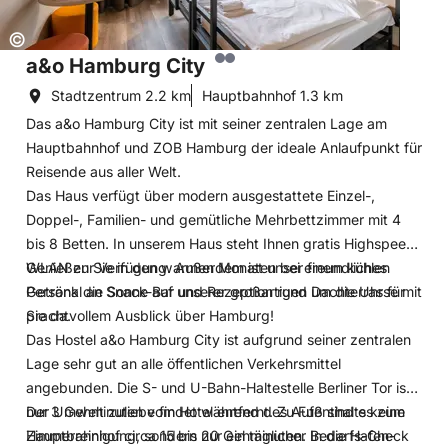
Copyright:
©
a&o Hamburg City
Stadtzentrum
2.2 km
Hauptbahnhof
1.3 km
Das a&o Hamburg City ist mit seiner zentralen Lage am
Hauptbahnhof und ZOB Hamburg der ideale Anlaufpunkt für
Reisende aus aller Welt.
Das Haus verfügt über modern ausgestattete Einzel-,
Doppel-, Familien- und gemütliche Mehrbettzimmer mit 4
bis 8 Betten. In unserem Haus steht Ihnen gratis Highspeed-
WLAN zur Verfügung. Außerdem ist unser freundliches
Genießen Sie in den warmen Monaten bei einem kühlen
Personal an Snack-Bar und Rezeption rund um die Uhr für
Getränk die Sonne auf unserer großartigen Dachterrasse mit
Sie da.
prachtvollem Ausblick über Hamburg!
Das Hostel a&o Hamburg City ist aufgrund seiner zentralen
Lage sehr gut an alle öffentlichen Verkehrsmittel
angebunden. Die S- und U-Bahn-Haltestelle Berliner Tor ist
nur 3 Gehminuten vom Hotel entfernt. Zu Fuß sind es zum
Der Umwelt zuliebe findet während des Aufenthalts keine
Hauptbahnhof circa 15 bis 20 Gehminuten. In die Hafen-
Zimmerreinigung, sondern nur ein täglicher Bedarfs-Check