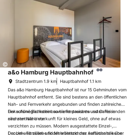
Hoteldetails: a&o Hamburg Hauptbahnhof
Copyright:
©
a&o Hamburg Hauptbahnhof
Stadtzentrum
1.9 km
Hauptbahnhof
1.1 km
Das a&o Hamburg Hauptbahnhof ist nur 15 Gehminuten vom
Hauptbahnhof entfernt. Sie sind bestens an den öffentlichen
Nah- und Fernverkehr angebunden und finden zahlreiche
Einkaufsmöglichkeiten sowie Restaurants und Cafés in
Der schöne Backsteinbau bietet preisbewussten Reisenden
nächster Nähe vor.
eine zentrale Unterkunft für kleines Geld, ohne auf etwas
verzichten zu müssen. Modern ausgestattete Einzel-,
Doppel-, Familien- und Mehrbettzimmer verfügen alle über
Der Umwelt zuliebe findet während des Aufenthalts keine