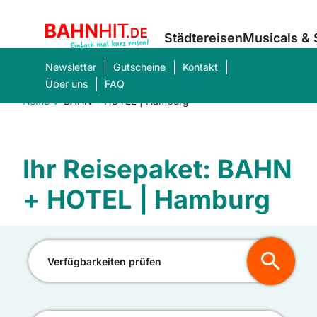
Städtereisen
Musicals &
Newsletter
Gutscheine
Kontakt
Über uns
FAQ
Home
BAHN + HOTEL | Hamburg
Was suchen Sie?
Ihr Reisepaket: BAHN
Suc
+ HOTEL | Hamburg
Verfügbarkeiten prüfen