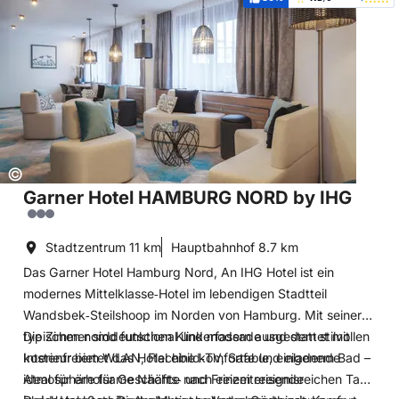
Weiterempfehlung:
Bewertung:
Copyright:
©
Garner Hotel HAMBURG NORD by IHG
Stadtzentrum
11 km
Hauptbahnhof
8.7 km
Das Garner Hotel Hamburg Nord, An IHG Hotel ist ein
modernes Mittelklasse‑Hotel im lebendigen Stadtteil
Wandsbek‑Steilshoop im Norden von Hamburg. Mit seiner
typischen norddeutschen Klinkerfassade und dem stilvollen
Die Zimmer sind funktional und modern ausgestattet mit
Interieur bietet das Hotel eine komfortable, einladende
kostenfreiem WLAN, Flachbild‑TV, Safe und eigenem Bad –
Atmosphäre für Geschäfts‑ und Freizeitreisende
ideal für erholsame Nächte nach einem ereignisreichen Tag