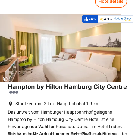
Hoteldetails
Hoteldetails: Hampton by Hilton Hamburg City Centre
94%
4.9
/6
Weiterempfehlung:
Bewertung:
Copyright:
©
Hampton by Hilton Hamburg City Centre
Stadtzentrum
2 km
Hauptbahnhof
1.9 km
Das unweit vom Hamburger Hauptbahnhof gelegene
Hampton by Hilton Hamburg City Centre Hotel ist eine
hervorragende Wahl für Reisende. Überall im Hotel finden
sich historische Aufnahmen der Sehenswürdigkeiten aus der
Entspannen Sie sich in Ihrem ruhigen Zimmer auf einem