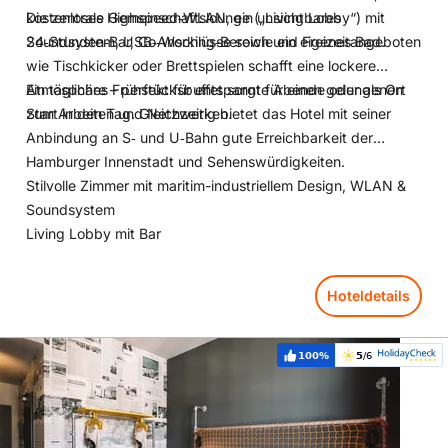
kostenloses Highspeed‑WLAN, ein unsichtbares
Die zentrale Gemeinschaftslounge („Living Lobby“) mit
Soundsystem, USB‑Anschlüsse sowie ein eigenes Bad.
24‑Stunden‑Bar, Co‑Working‑Bereich und Freizeitangeboten
wie Tischkicker oder Brettspielen schafft eine lockere
Atmosphäre – perfekt für entspannte Abende oder als Ort
Ein tägliches Frühstücksbuffet sorgt für einen gelungenen
zum Arbeiten und Netzwerken.
Start in den Tag. Gleichzeitig bietet das Hotel mit seiner
Anbindung an S‑ und U‑Bahn gute Erreichbarkeit der
Hamburger Innenstadt und Sehenswürdigkeiten.
Stilvolle Zimmer mit maritim-industriellem Design, WLAN &
Soundsystem
Living Lobby mit Bar
Hoteldetails
Hoteldetails: Superbude St. Pauli
100%
5
/6
Weiterempfehlung:
Bewertung: