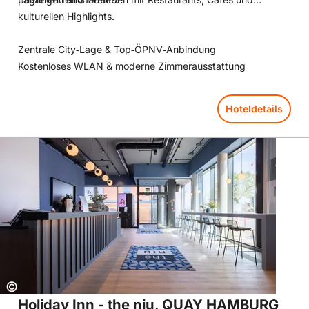
kulturellen Highlights.
Zentrale City‑Lage & Top‑ÖPNV‑Anbindung
Kostenloses WLAN & moderne Zimmerausstattung
Hoteldetails
Hoteldetails: Holiday Inn - the niu, QUAY HAMBURG HARBURG 
Copyright:
©
Holiday Inn - the niu, QUAY HAMBURG