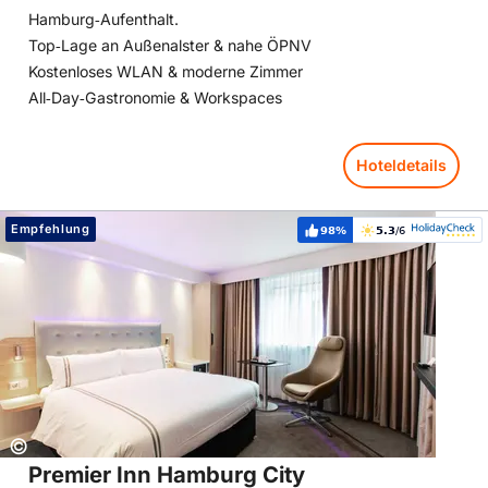
Hamburg‑Aufenthalt.
Top‑Lage an Außenalster & nahe ÖPNV
Kostenloses WLAN & moderne Zimmer
All‑Day‑Gastronomie & Workspaces
Hoteldetails
Hoteldetails: Premier Inn Hamburg City Hammerbrook
Empfehlung
98%
5.3
/6
Weiterempfehlung:
Bewertung:
Copyright:
©
Premier Inn Hamburg City