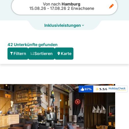
Von
nach
Hamburg
15.08.26
-
17.08.26
2 Erwachsene
Inklusivleistungen
42 Unterkünfte gefunden
Filtern
Sortieren
Karte
Hoteldetails: 25hours Hotel Hamburg HafenCity
97%
5.5
/6
Weiterempfehlung:
Bewertung: