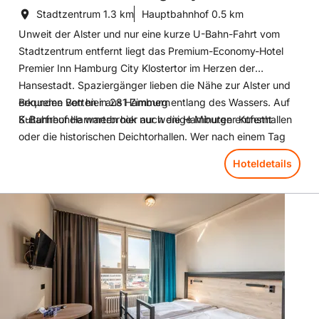
Stadtzentrum
1.3 km
Hauptbahnhof
0.5 km
Unweit der Alster und nur eine kurze U-Bahn-Fahrt vom
Stadtzentrum entfernt liegt das Premium-Economy-Hotel
Premier Inn Hamburg City Klostertor im Herzen der
Hansestadt. Spaziergänger lieben die Nähe zur Alster und
erkunden von hier aus Hamburg entlang des Wassers. Auf
Bequeme Betten in 281 Zimmern
Kulturfreunde warten hier auch die Hamburger Kunsthallen
S-Bahnhof Hammerbrook nur wenige Minuten entfernt
oder die historischen Deichtorhallen. Wer nach einem Tag
am Hafen den Abend in der gemütlichen Hotellounge
Hoteldetails
verbringt, wird mit leckeren Snacks und Drinks an der Bar
belohnt. Traumhaft guter Schlaf in super bequemen Hypnos
Hoteldetails: a&o Hamburg City
Betten lässt sich in den 281 Zimmern des Premier Inn
Hamburg City Klostertors ebenfalls bestens genießen.