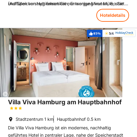
und Speicherstadt fahren Sie nur wenige Minuten, wo Sie
(Auffüllen von Hygieneartikeln, Entsorgung von Müll), statt.
das Miniatur-Wunderland sowie die Viertel Altona und St.
Gegen einen geringen Aufpreis erhalten Sie an der
Hoteldetails
Pauli erkunden können.
Rezeption frische Handtücher.
Hoteldetails: Villa Viva Hamburg am Hauptbahnhof
85%
5
/6
Weiterempfehlung:
Bewertung:
Copyright:
©
Villa Viva Hamburg am Hauptbahnhof
Stadtzentrum
1 km
Hauptbahnhof
0.5 km
Die Villa Viva Hamburg ist ein modernes, nachhaltig
geführtes Hotel in zentraler Lage, nahe der Speicherstadt