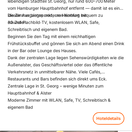
lebendigen Stadtteil St. Georg, nur rund 600–700 Meter
zahlreiche Restaurants, Bars und Einkaufsmöglichkeiten. Der
vom Hamburger Hauptbahnhof entfernt — damit ist es ein
berühmte Fischmarkt im Hamburg ist nur 5,5 km entfernt.
idealer Ausgangspunkt, um Hamburg bequem zu
Die Zimmer bieten modernen Komfort mit
erkunden.
32‑Zoll‑Flachbild‑TV, kostenlosem WLAN, Safe,
Schreibtisch und eigenem Bad.
Beginnen Sie den Tag mit einem reichhaltigen
Frühstücksbuffet und gönnen Sie sich am Abend einen Drink
in der Bar oder Lounge des Hauses.
Dank der zentralen Lage liegen Sehenswürdigkeiten wie die
Außenalster, das Geschäftsviertel oder das öffentliche
Verkehrsnetz in unmittelbarer Nähe. Viele Cafés,
Restaurants und Bars befinden sich direkt ums Eck.
Zentrale Lage in St. Georg – wenige Minuten zum
Hauptbahnhof & Alster
Moderne Zimmer mit WLAN, Safe, TV, Schreibtisch &
eigenem Bad
Hoteldetails