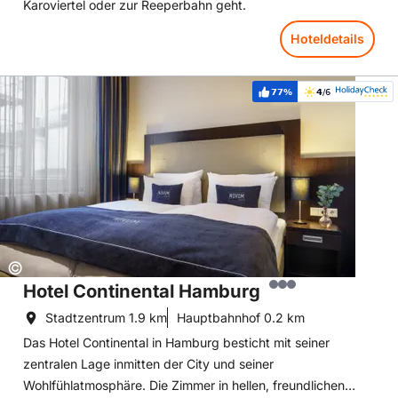
Karoviertel oder zur Reeperbahn geht.
Hoteldetails
Hoteldetails: Hotel Continental Hamburg
77%
4
/6
Weiterempfehlung:
Bewertung:
Copyright:
©
Hotel Continental Hamburg
Stadtzentrum
1.9 km
Hauptbahnhof
0.2 km
Das Hotel Continental in Hamburg besticht mit seiner
zentralen Lage inmitten der City und seiner
Wohlfühlatmosphäre. Die Zimmer in hellen, freundlichen