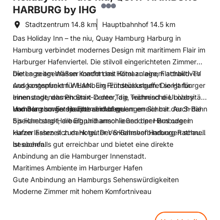
HARBURG by IHG
Stadtzentrum
14.8 km
Hauptbahnhof
14.5 km
Das Holiday Inn – the niu, Quay Hamburg Harburg in
Hamburg verbindet modernes Design mit maritimem Flair im
Harburger Hafenviertel. Die stilvoll eingerichteten Zimmer
bieten zeitgemäßen Komfort mit Klimaanlage, Flachbild-TV
Die Lage am Wasser macht das Hotel zu einem attraktiven
und kostenfreiem WLAN. Ein Frühstücksbuffet sorgt für
Ausgangspunkt für Hamburg-Entdeckungen. Die Harburger
einen angenehmen Start in den Tag, während die Lobby
Innenstadt, das Phoenix-Center, die Technische Universität
und Bar zum Entspannen einladen.
Hamburg sowie die Elbe sind bequem erreichbar. Auch die
Vom Hamburger Hauptbahnhof gelangen Sie mit der S-Bahn
Speicherstadt, die Elbphilharmonie und der Hamburger
bis Hamburg-Harburg und anschließend per Bus oder in
Hafen lassen sich dank guter Verkehrsverbindungen schnell
kurzer Fahrzeit zum Hotel. Der S-Bahnhof Harburg Rathaus
besuchen.
ist ebenfalls gut erreichbar und bietet eine direkte
Anbindung an die Hamburger Innenstadt.
Maritimes Ambiente im Harburger Hafen
Gute Anbindung an Hamburgs Sehenswürdigkeiten
Moderne Zimmer mit hohem Komfortniveau