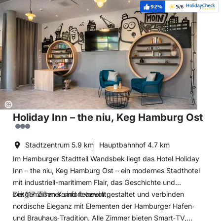
Hoteldetails: Holiday Inn – the niu, Keg Hamburg Ost
92%
5
/6
Weiterempfehlung:
Bewertung:
Copyright:
©
Holiday Inn – the niu, Keg Hamburg Ost
Stadtzentrum
5.9 km
Hauptbahnhof
4.7 km
Im Hamburger Stadtteil Wandsbek liegt das Hotel Holiday
Inn – the niu, Keg Hamburg Ost – ein modernes Stadthotel
mit industriell-maritimem Flair, das Geschichte und
zeitgemäßen Komfort vereint.
Die 117 Zimmer sind liebevoll gestaltet und verbinden
nordische Eleganz mit Elementen der Hamburger Hafen‑
und Brauhaus‑Tradition. Alle Zimmer bieten Smart‑TV,