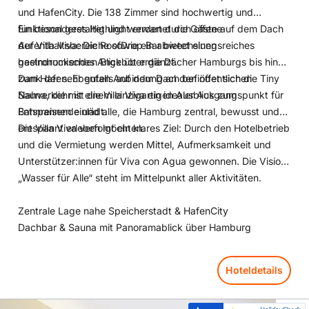
und HafenCity. Die 138 Zimmer sind hochwertig und
funktional gestaltet und werden durch offene
Ein besonderes Highlight erwartet die Gäste auf dem Dach
Aufenthaltsbereiche sowie ein abwechslungsreiches
der Villa Viva: Die RoofDrop Bar bietet einen
gastronomisches Angebot ergänzt.
beeindruckenden Blick über die Dächer Hamburgs bis hin
zum Hafen. Ebenfalls auf dem Dach befindet sich die Tiny
Dank der sehr guten Anbindung an den öffentlichen
Sauna, die mit einem einzigartigen Ausblick zum
Nahverkehr ist die Villa Viva ein idealer Ausgangspunkt für
Entspannen einlädt.
Bahnreisende und alle, die Hamburg zentral, bewusst und
entspannt erleben möchten.
Die Villa Viva verfolgt ein klares Ziel: Durch den Hotelbetrieb
und die Vermietung werden Mittel, Aufmerksamkeit und
Unterstützer:innen für Viva con Agua gewonnen. Die Vision
„Wasser für Alle“ steht im Mittelpunkt aller Aktivitäten.
Zentrale Lage nahe Speicherstadt & HafenCity
Dachbar & Sauna mit Panoramablick über Hamburg
Hoteldetails
Hoteldetails: NH Collection Hamburg City