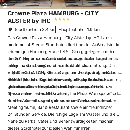
Sie von hier den Hamburger Hauptbahnhof und die Altstadt.
Copyright:
©
Der Jungfernstieg, der Hafen und die Hamburgische
Crowne Plaza HAMBURG - CITY
Staatsoper sind zu Fuß erreichbar.
ALSTER by IHG
Stadtzentrum
3.4 km
Hauptbahnhof
1.9 km
- ehemaliger Wasserturm in Parklage im Schanzenviertel
Das Crowne Plaza Hamburg - City Alster by IHG ist ein
- Restaurant, Bar, Fitness & Sauna, gute ÖPNV-Anbindung
modernes 4‑Sterne‑Stadthotel direkt an der Außenalster im
lebendigen Hamburger Viertel St. Georg gelegen und bietet
Ihnen eine perfekte Kombination aus zentraler Lage,
Die 291 Nichtraucherzimmer überzeugen durch modernes
zeitgemäßem Design und komfortabler Ausstattung. Die
Interior und hohen Komfort mit kostenfreiem
U‑Bahn‑Station Uhlandstraße ist nur wenige Gehminuten
High‑Speed‑WLAN, Klimaanlage und hochwertigen Betten,
entfernt, sodass Sie den Hamburger Hauptbahnhof, die
ideal für Geschäftsreisende wie Stadturlauber
Starten Sie den Tag mit einem vielfältigen Frühstücksbuffet,
historische Speicherstadt, die Elbphilharmonie oder die
gleichermaßen. Einige Zimmer bieten sogar Alsterblick.
genießen Sie internationale Küche und regionale
Messe schnell erreichen können.
Spezialitäten in der All Day Bar „The Plaza Workspace“ oder
arbeiten Sie entspannt im modernen Workspace‑Bereich.
Zu den Ausstattungen gehören ein Fitnesscenter, flexible
Meetingräume, Bar & Restaurant sowie ein freundlicher
24‑Stunden‑Service. Die ruhige Lage am Wasser und die
Nähe zu Parks, Cafés und Sehenswürdigkeiten machen
dieses Stadthotel zur idealen Wahl für Ihren