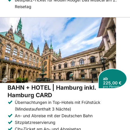
Reisetag
ab
Copyright:
©
225,00 €
BAHN + HOTEL | Hamburg inkl.
pro Person
Hamburg CARD
Übernachtungen in Top-Hotels mit Frühstück
(Mindestaufenthalt 3 Nächte)
An- und Abreise mit der Deutschen Bahn
Sitzplatzreservierung
City-Ticket am An- und Abreisetag