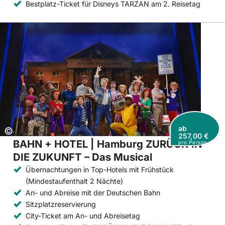
Bestplatz-Ticket für Disneys TARZAN am 2. Reisetag
ab
Copyright:
©
257,00 €
BAHN + HOTEL | Hamburg ZURÜCK IN
pro Person
DIE ZUKUNFT – Das Musical
Übernachtungen in Top-Hotels mit Frühstück
(Mindestaufenthalt 2 Nächte)
An- und Abreise mit der Deutschen Bahn
Sitzplatzreservierung
City-Ticket am An- und Abreisetag