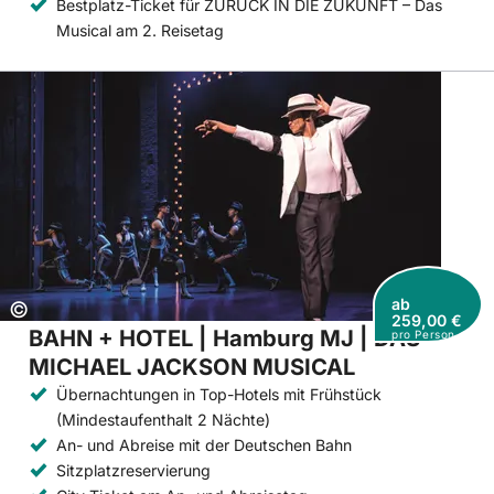
Bestplatz-Ticket für ZURÜCK IN DIE ZUKUNFT – Das
Musical am 2. Reisetag
ab
Copyright:
©
259,00 €
BAHN + HOTEL | Hamburg MJ | DAS
pro Person
MICHAEL JACKSON MUSICAL
Übernachtungen in Top-Hotels mit Frühstück
(Mindestaufenthalt 2 Nächte)
An- und Abreise mit der Deutschen Bahn
Sitzplatzreservierung