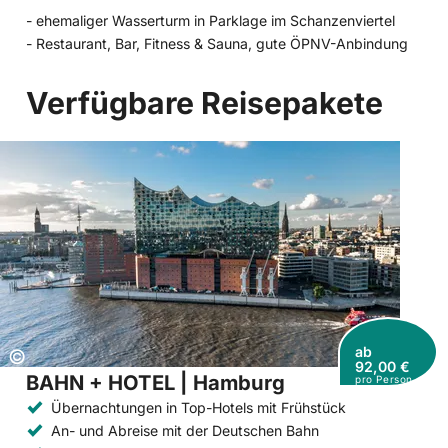
- ehemaliger Wasserturm in Parklage im Schanzenviertel
- Restaurant, Bar, Fitness & Sauna, gute ÖPNV-Anbindung
Verfügbare Reisepakete
ab
Copyright:
©
92,00 €
BAHN + HOTEL | Hamburg
pro Person
Übernachtungen in Top-Hotels mit Frühstück
An- und Abreise mit der Deutschen Bahn