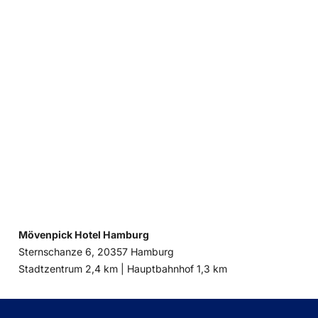
Mövenpick Hotel Hamburg
Sternschanze 6, 20357 Hamburg
Entfernung
Entfernung
Stadtzentrum 2,4 km |
Hauptbahnhof 1,3 km
zum
zum