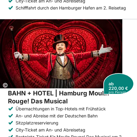
City-Ticket am An- und Abreisetag
Schifffahrt durch den Hamburger Hafen am 2. Reisetag
ab
Copyright:
©
220,00 €
BAHN + HOTEL | Hamburg Moulin
pro Person
Rouge! Das Musical
Übernachtungen in Top-Hotels mit Frühstück
An- und Abreise mit der Deutschen Bahn
Sitzplatzreservierung
City-Ticket am An- und Abreisetag
Bestplatz-Ticket für Moulin Rouge! Das Musical am 2.