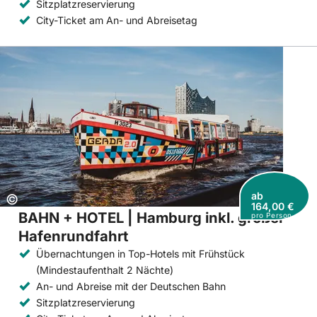
Sitzplatzreservierung
City-Ticket am An- und Abreisetag
ab
Copyright:
©
164,00 €
BAHN + HOTEL | Hamburg inkl. großer
pro Person
Hafenrundfahrt
Übernachtungen in Top-Hotels mit Frühstück
(Mindestaufenthalt 2 Nächte)
An- und Abreise mit der Deutschen Bahn
Sitzplatzreservierung