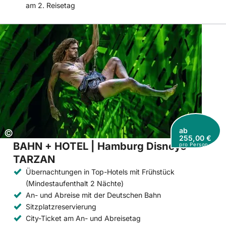
am 2. Reisetag
ab
Copyright:
©
255,00 €
BAHN + HOTEL | Hamburg Disneys
pro Person
TARZAN
Übernachtungen in Top-Hotels mit Frühstück
(Mindestaufenthalt 2 Nächte)
An- und Abreise mit der Deutschen Bahn
Sitzplatzreservierung
City-Ticket am An- und Abreisetag