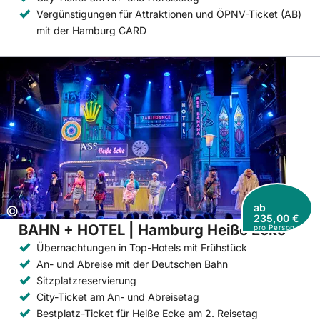
Vergünstigungen für Attraktionen und ÖPNV-Ticket (AB)
mit der Hamburg CARD
ab
Copyright:
©
235,00 €
BAHN + HOTEL | Hamburg Heiße Ecke
pro Person
Übernachtungen in Top-Hotels mit Frühstück
An- und Abreise mit der Deutschen Bahn
Sitzplatzreservierung
City-Ticket am An- und Abreisetag
Bestplatz-Ticket für Heiße Ecke am 2. Reisetag