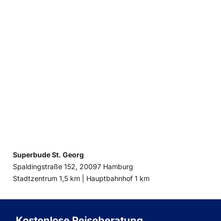
Superbude St. Georg
Spaldingstraße 152, 20097 Hamburg
Entfernung
Entfernung
Stadtzentrum 1,5 km |
Hauptbahnhof 1 km
zum
zum
Kostenlose Reiseberatung