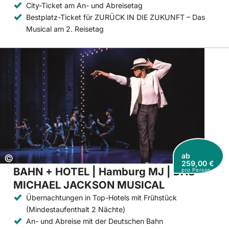
City-Ticket am An- und Abreisetag
Bestplatz-Ticket für ZURÜCK IN DIE ZUKUNFT – Das
Musical am 2. Reisetag
ab
Copyright:
©
259,00 €
BAHN + HOTEL | Hamburg MJ | DAS
pro Person
MICHAEL JACKSON MUSICAL
Übernachtungen in Top-Hotels mit Frühstück
(Mindestaufenthalt 2 Nächte)
An- und Abreise mit der Deutschen Bahn