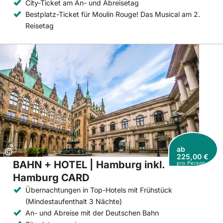
City-Ticket am An- und Abreisetag
Bestplatz-Ticket für Moulin Rouge! Das Musical am 2.
Reisetag
ab
Copyright:
©
225,00 €
BAHN + HOTEL | Hamburg inkl.
pro Person
Hamburg CARD
Übernachtungen in Top-Hotels mit Frühstück
(Mindestaufenthalt 3 Nächte)
An- und Abreise mit der Deutschen Bahn