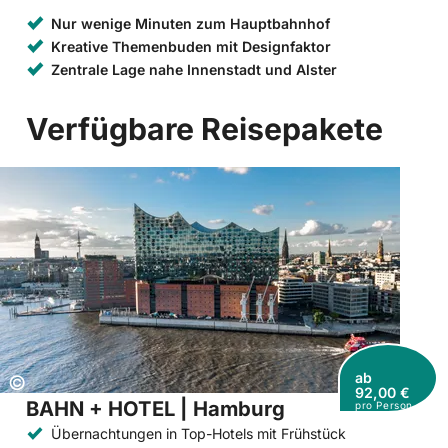
Nur wenige Minuten zum Hauptbahnhof
Kreative Themenbuden mit Designfaktor
Zentrale Lage nahe Innenstadt und Alster
Verfügbare Reisepakete
ab
Copyright:
©
92,00 €
BAHN + HOTEL | Hamburg
pro Person
Übernachtungen in Top-Hotels mit Frühstück