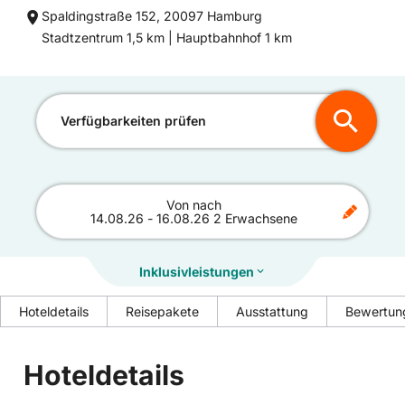
Spaldingstraße 152, 20097 Hamburg
Entfernung
Entfernung
Stadtzentrum 1,5 km |
Hauptbahnhof 1 km
zum
zum
Verfügbarkeiten prüfen
Von
nach
14.08.26
-
16.08.26
2 Erwachsene
Inklusivleistungen
Hoteldetails
Reisepakete
Ausstattung
Bewertun
Hoteldetails