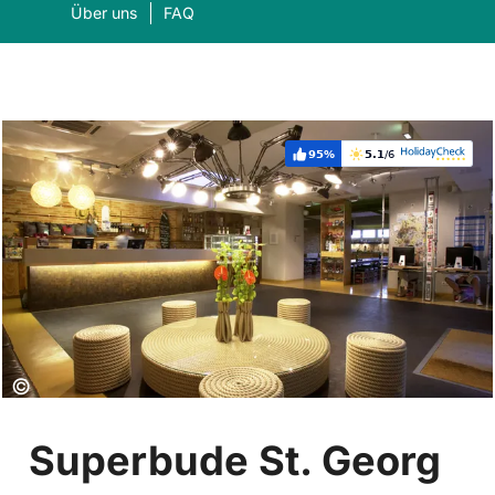
Über uns
FAQ
95%
5.1
/6
Weiterempfehlung:
Bewertung:
Was suchen Sie?
Suc
Copyright:
©
Superbude St. Georg