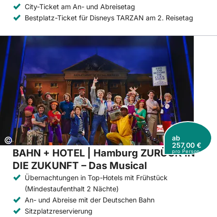
City-Ticket am An- und Abreisetag
Bestplatz-Ticket für Disneys TARZAN am 2. Reisetag
ab
Copyright:
©
257,00 €
BAHN + HOTEL | Hamburg ZURÜCK IN
pro Person
DIE ZUKUNFT – Das Musical
Übernachtungen in Top-Hotels mit Frühstück
(Mindestaufenthalt 2 Nächte)
An- und Abreise mit der Deutschen Bahn
Sitzplatzreservierung