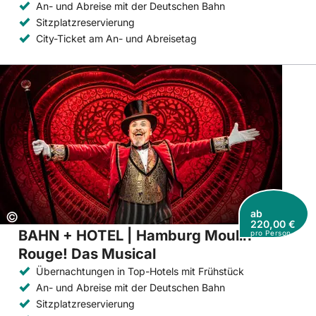
An- und Abreise mit der Deutschen Bahn
Sitzplatzreservierung
City-Ticket am An- und Abreisetag
ab
Copyright:
©
220,00 €
BAHN + HOTEL | Hamburg Moulin
pro Person
Rouge! Das Musical
Übernachtungen in Top-Hotels mit Frühstück
An- und Abreise mit der Deutschen Bahn
Sitzplatzreservierung