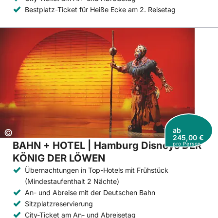
Bestplatz-Ticket für Heiße Ecke am 2. Reisetag
ab
Copyright:
©
245,00 €
BAHN + HOTEL | Hamburg Disneys DER
pro Person
KÖNIG DER LÖWEN
Übernachtungen in Top-Hotels mit Frühstück
(Mindestaufenthalt 2 Nächte)
An- und Abreise mit der Deutschen Bahn
Sitzplatzreservierung
City-Ticket am An- und Abreisetag