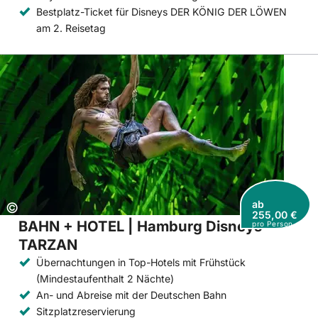
Bestplatz-Ticket für Disneys DER KÖNIG DER LÖWEN
am 2. Reisetag
ab
Copyright:
©
255,00 €
BAHN + HOTEL | Hamburg Disneys
pro Person
TARZAN
Übernachtungen in Top-Hotels mit Frühstück
(Mindestaufenthalt 2 Nächte)
An- und Abreise mit der Deutschen Bahn
Sitzplatzreservierung