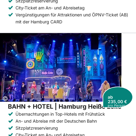
Sitzplatzreservierung
City-Ticket am An- und Abreisetag
Vergünstigungen für Attraktionen und ÖPNV-Ticket (AB)
mit der Hamburg CARD
ab
Copyright:
©
235,00 €
BAHN + HOTEL | Hamburg Heiße Ecke
pro Person
Übernachtungen in Top-Hotels mit Frühstück
An- und Abreise mit der Deutschen Bahn
Sitzplatzreservierung
City-Ticket am An- und Abreisetag