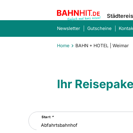
Städterei
Newsletter
Gutscheine
Kontak
Home
BAHN + HOTEL | Weimar
Ihr Reisepak
Suchen
Start
*
Sie
nach
einer
Städtereise