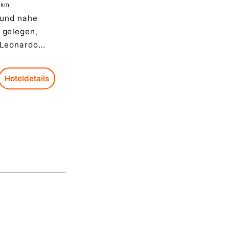
km
se liegen als
 und nahe
auf einer
 gelegen,
ind ebenfalls
 Leonardo
und
sgestattet.
l Weimar ist
Hoteldetails
, wenn Sie
elegenen
ten Weimar in
d suchen.
ur wenige
er berühmten
und bietet
ngsbasis für
 Zu den
en gehören