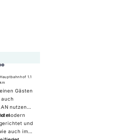
Hauptbahnhof
1.1
km
einen Gästen
s auch
LAN nutzen
otel
ind modern
gerichtet und
wie auch im
 eigener
e findet