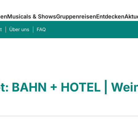
sen
Musicals & Shows
Gruppenreisen
Entdecken
Aktu
t
Über uns
FAQ
Was suchen Sie?
et: BAHN + HOTEL | Wei