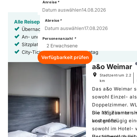
Anreise
*
14
–
Fri
Datum auswählen
14.08.2026
Abreise
*
Alle Reisepakete sind inklusive:
17
–
Mon
Datum auswählen
17.08.2026
Übernachtungen in Top-Hotels mit Frühstück
An- und Abreise mit der Deutschen Bahn
Personenanzahl
*
Sitzplatzreservierung
City-Ticket am An- und Abreisetag
Verfügbarkeit prüfen
Hoteldetails: a&o Weimar
a&o Weimar
Stadtzentrum
2.2
km
Das a&o Weimar s
sowohl Einzel- al
Doppelzimmer. W
Sie im gesamten H
Die 135 Zimmer s
kostenfrei.
und großzügig ein
sowohl im Hotel- 
Hostelbereich mit
Der Umwelt zulieb