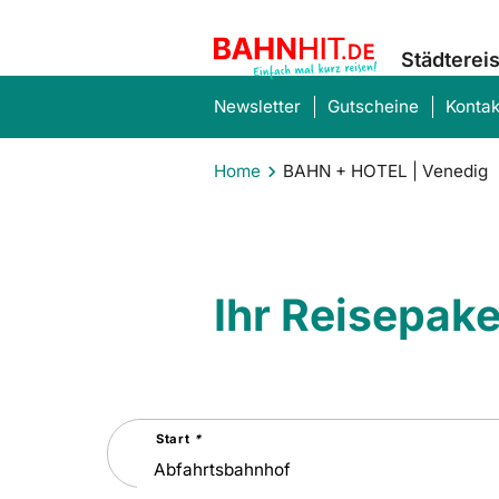
Städterei
Newsletter
Gutscheine
Kontak
Home
BAHN + HOTEL | Venedig
Ihr Reisepak
Suchen
Start
*
Sie
nach
einer
Städtereise