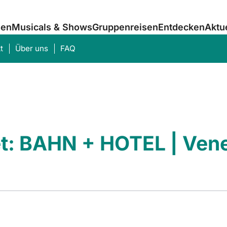
sen
Musicals & Shows
Gruppenreisen
Entdecken
Aktu
t
Über uns
FAQ
Was suchen Sie?
et: BAHN + HOTEL | Ven