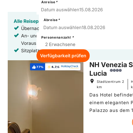
Anreise
*
15
–
Sat
Datum auswählen
15.08.2026
Abreise
*
Alle Reisepakete sind inklusive:
18
–
Tue
Datum auswählen
18.08.2026
Übernachtungen in Top-Hotels mit Frühstück
An- und Abreise mit der Deutschen Bahn (bis zu 6 
Personenanzahl
*
Voraus buchbar)
Sitzplatzreservierung
Verfügbarkeit prüfen
Hoteldetails: NH Venezia Santa Lucia
NH Venezia S
77%
4.7
/6
Weiterempfehlung:
Bewertung:
Lucia
Stadtzentrum
2
km
Das Hotel befindet
einem eleganten P
Palazzo aus dem 1
Jahrhundert im C
Viertel, der zur