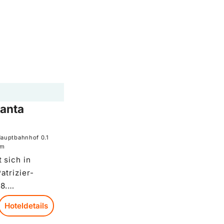
Monate im
anta
Hauptbahnhof
0.1
km
 sich in
atrizier-
8.
annaregio-
Hoteldetails