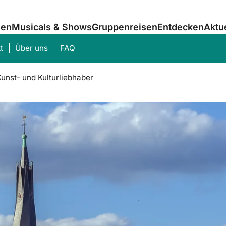
sen
Musicals & Shows
Gruppenreisen
Entdecken
Aktu
t
Über uns
FAQ
Kunst- und Kulturliebhaber
Was suchen Sie?