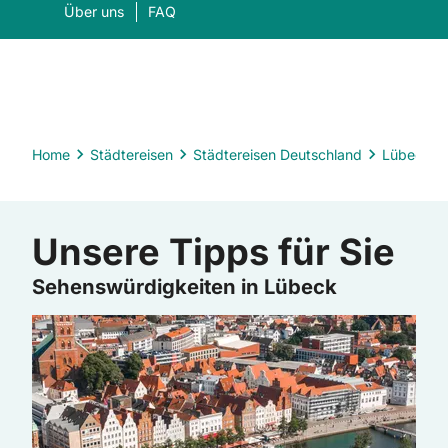
Über uns
FAQ
Home
Städtereisen
Städtereisen Deutschland
Lübeck
Was suchen Sie?
Suc
Unsere Tipps für Sie
Sehenswürdigkeiten in Lübeck