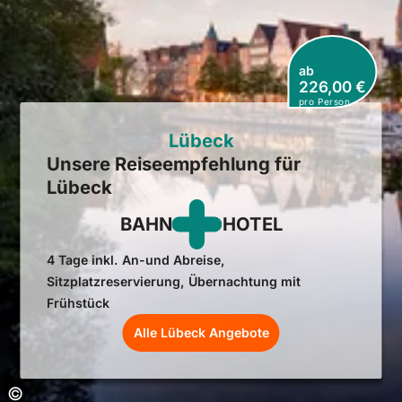
ab
226,00 €
pro Person
Lübeck
Unsere Reiseempfehlung für
Lübeck
BAHN
HOTEL
4 Tage inkl. An-und Abreise,
Sitzplatzreservierung, Übernachtung mit
Frühstück
Alle Lübeck Angebote
Copyright:
©