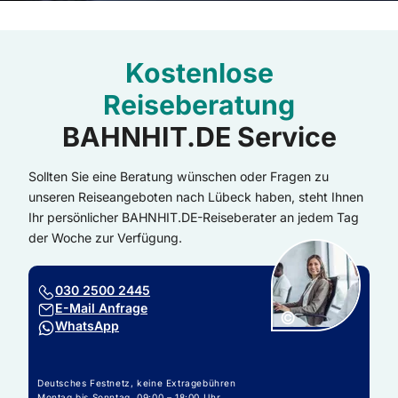
Kostenlose
Reiseberatung
BAHNHIT.DE Service
Sollten Sie eine Beratung wünschen oder Fragen zu
unseren Reiseangeboten nach Lübeck haben, steht Ihnen
Ihr persönlicher BAHNHIT.DE-Reiseberater an jedem Tag
der Woche zur Verfügung.
030 2500 2445
E-Mail Anfrage
Copyright:
©
WhatsApp
Deutsches Festnetz, keine Extragebühren
Montag bis Sonntag, 09:00 – 18:00 Uhr