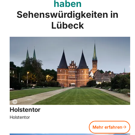
haben
Sehenswürdigkeiten in
Lübeck
Mehr erfahren: Holstentor
Copyright:
©
Holstentor
Holstentor
Mehr erfahren