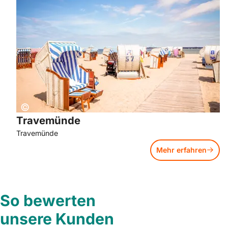
Mehr erfahren: Travemünde
Copyright:
©
Travemünde
Travemünde
Mehr erfahren
So bewerten
unsere Kunden