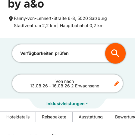
by a&o
Fanny-von-Lehnert-Straße 6-8, 5020 Salzburg
Entfernung
Entfernung
Stadtzentrum 2,2 km |
Hauptbahnhof 0,2 km
zum
zum
Verfügbarkeiten prüfen
Von
nach
13.08.26
-
16.08.26
2 Erwachsene
Inklusivleistungen
Hoteldetails
Reisepakete
Ausstattung
Bewertun