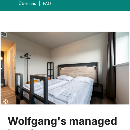
Über uns
FAQ
Was suchen Sie?
Suc
Copyright:
©
Wolfgang's managed