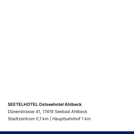
SEETELHOTEL Ostseehotel Ahlbeck
Dünenstrasse 41, 17419 Seebad Ahlbeck
Entfernung
Entfernung
Stadtzentrum 0,1 km |
Hauptbahnhof 1 km
zum
zum