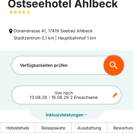
Ostseehotel Ahlbeck
S
Dünenstrasse 41, 17419 Seebad Ahlbeck
Entfernung
Entfernung
Stadtzentrum 0,1 km |
Hauptbahnhof 1 km
zum
zum
Verfügbarkeiten prüfen
Von
nach
13.08.26
-
16.08.26
2 Erwachsene
Inklusivleistungen
Hoteldetails
Reisepakete
Ausstattung
Bewertun