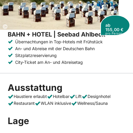
ab
Copyright:
©
155,00 €
BAHN + HOTEL | Seebad Ahlbeck
pro Person
Übernachtungen in Top-Hotels mit Frühstück
An- und Abreise mit der Deutschen Bahn
Sitzplatzreservierung
City-Ticket am An- und Abreisetag
Ausstattung
Haustiere erlaubt
Hotelbar
Lift
Designhotel
Restaurant
WLAN inklusive
Wellness/Sauna
Lage