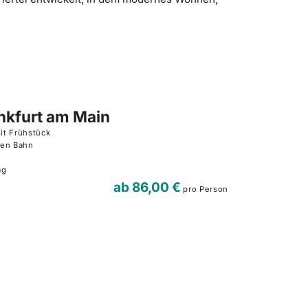
nkfurt am Main
it Frühstück
hen Bahn
ag
ab
86,00 €
pro Person