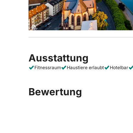
Copyright:
©
Ausstattung
Fitnessraum
Haustiere erlaubt
Hotelbar
Bewertung