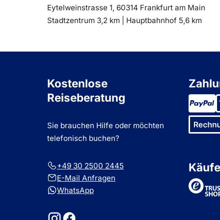
Eytelweinstrasse 1, 60314 Frankfurt am Main
Entfernung
Entfernung
Stadtzentrum 3,2 km |
Hauptbahnhof 5,6 km
zum
zum
Kostenlose
Zahlu
Reiseberatung
Sie brauchen Hilfe oder möchten
telefonisch buchen?
Käufe
+49 30 2500 2445
E-Mail Anfragen
Tru
WhatsApp
Instagram
Facebook