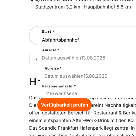
Entfernung
Entfernung
Stadtzentrum 3,2 km |
Hauptbahnhof 5,6 km
zum
zum
Suchen
Start
*
Sie
nach
einer
Städtereise
Anreise
*
13
–
Thu
Datum auswählen
13.08.2026
Hoteldetails
Reisepakete
Ausstattu
Abreise
*
16
–
Sun
Datum auswählen
16.08.2026
Hoteldetails
Personenanzahl
*
Das Scandic Frankfurt Hafenpark im Hafenpark Qu
Verfügbarkeit prüfen
Die innovative Architektur vereint Nachhaltigke
offen gestalteten Bereich für Restaurant & Bar 
einem entspannten After-Work-Drink mit den Kol
Das Scandic Frankfurt Hafenpark liegt zentral in
zur Europäischen Zentralbank. Das ehemalige Ar