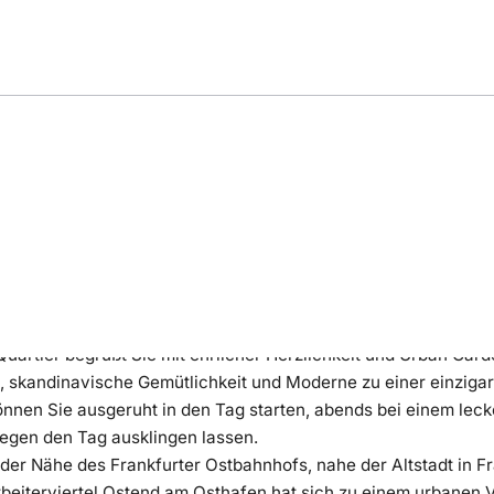
ng
Bewertung
Lage
artier begrüßt Sie mit ehrlicher Herzlichkeit und Urban Garde
it, skandinavische Gemütlichkeit und Moderne zu einer einzi
können Sie ausgeruht in den Tag starten, abends bei einem le
legen den Tag ausklingen lassen.
 der Nähe des Frankfurter Ostbahnhofs, nahe der Altstadt in F
beiterviertel Ostend am Osthafen hat sich zu einem urbanen 