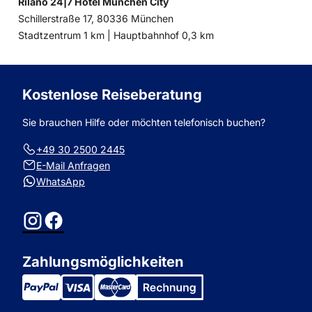
Rilano 24|7 Hotel München City
Schillerstraße 17, 80336 München
Entfernung
Entfernung
Stadtzentrum 1 km |
Hauptbahnhof 0,3 km
zum
zum
Kostenlose Reiseberatung
Sie brauchen Hilfe oder möchten telefonisch buchen?
+49 30 2500 2445
E-Mail Anfragen
WhatsApp
Instagram
Facebook
Zahlungsmöglichkeiten