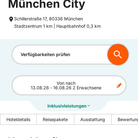
München City
Schillerstraße 17, 80336 München
Entfernung
Entfernung
Stadtzentrum 1 km |
Hauptbahnhof 0,3 km
zum
zum
Verfügbarkeiten prüfen
Von
nach
13.08.26
-
16.08.26
2 Erwachsene
Inklusivleistungen
Hoteldetails
Reisepakete
Ausstattung
Bewertun