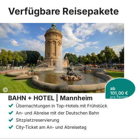
Verfügbare Reisepakete
ab
Copyright:
©
101,00 €
BAHN + HOTEL | Mannheim
pro Person
Übernachtungen in Top-Hotels mit Frühstück
An- und Abreise mit der Deutschen Bahn
Sitzplatzreservierung
City-Ticket am An- und Abreisetag