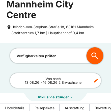
Mannheim City
Centre
Heinrich-von-Stephan-Straße 18, 68161 Mannheim
Entfernung
Entfernung
Stadtzentrum 1,7 km |
Hauptbahnhof 0,4 km
zum
zum
Verfügbarkeiten prüfen
Von
nach
13.08.26
-
16.08.26
2 Erwachsene
Inklusivleistungen
Hoteldetails
Reisepakete
Ausstattung
Bewertun