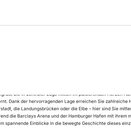
ng
Bewertung
Lage
egrüßt Sie in zentraler Lage mitten im pulsierenden Herzen H
nt. Dank der hervorragenden Lage erreichen Sie zahlreiche 
herstadt, die Landungsbrücken oder die Elbe – hier sind Sie mit
end die Barclays Arena und der Hamburger Hafen mit ihrem 
em spannende Einblicke in die bewegte Geschichte dieses einzig