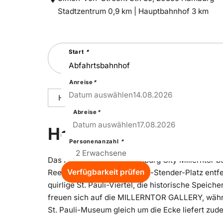
Entfernung
Entfernung
Stadtzentrum 0,9 km |
Hauptbahnhof 3 km
zum
zum
Suchen
Start
*
Sie
nach
einer
Städtereise
Anreise
*
14
–
Fri
Datum auswählen
14.08.2026
Hoteldetails
Reisepakete
Ausstattu
Abreise
*
17
–
Mon
Datum auswählen
17.08.2026
Hoteldetails
Personenanzahl
*
Das Premier Inn Hotel Hamburg City Millerntor b
Verfügbarkeit prüfen
Reeperbahn und dem Harald-Stender-Platz entfer
quirlige St. Pauli-Viertel, die historische Speic
freuen sich auf die MILLERNTOR GALLERY, währ
St. Pauli-Museum gleich um die Ecke liefert zud