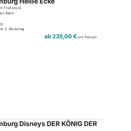
mburg Heiße Ecke
it Frühstück
hen Bahn
tag
am 2. Reisetag
ab
235,00 €
pro Person
mburg Disneys DER KÖNIG DER