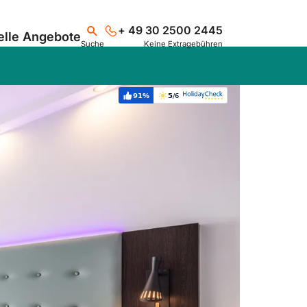
+ 49 30 2500 2445
elle Angebote
Suche
Keine Extragebühren
91%
5
/6
Weiterempfehlung:
Bewertung:
Suchen