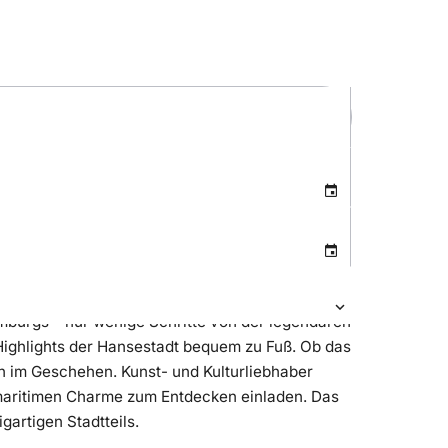
amburgs – nur wenige Schritte von der legendären
Highlights der Hansestadt bequem zu Fuß. Ob das
ten im Geschehen. Kunst- und Kulturliebhaber
maritimen Charme zum Entdecken einladen. Das
artigen Stadtteils.