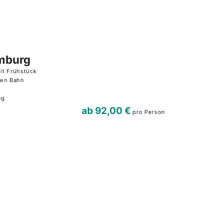
mburg
it Frühstück
hen Bahn
ag
ab
92,00 €
pro Person