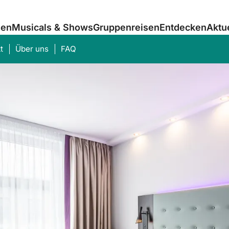
sen
Musicals & Shows
Gruppenreisen
Entdecken
Aktu
t
Über uns
FAQ
Was suchen Sie?