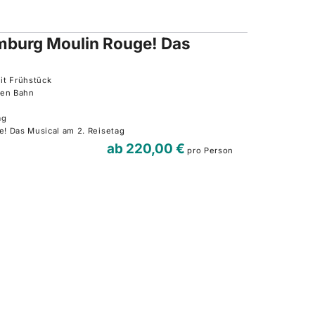
burg Moulin Rouge! Das
it Frühstück
hen Bahn
tag
e! Das Musical am 2. Reisetag
ab
220,00 €
pro Person