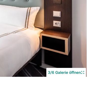
3/6 Galerie öffnen
Copyrigh
©