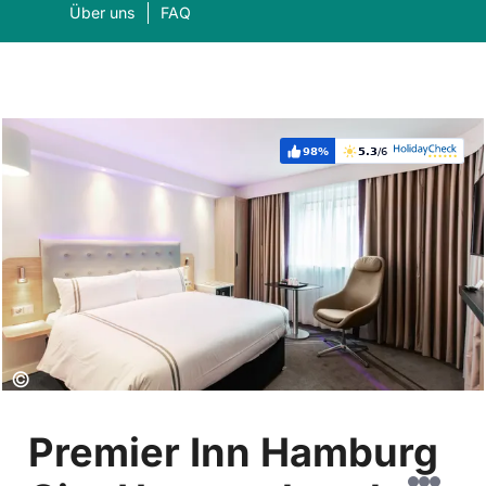
Über uns
FAQ
98%
5.3
/6
Weiterempfehlung:
Bewertung:
Was suchen Sie?
Suc
Copyright:
©
Premier Inn Hamburg