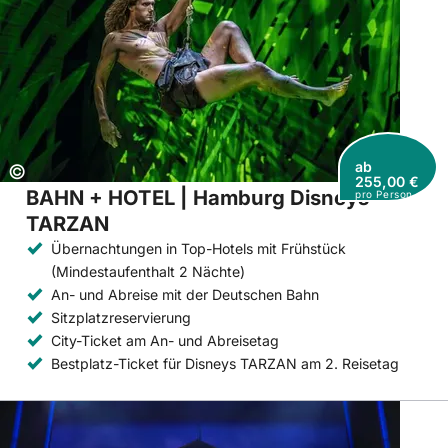
ab
Copyright:
©
255,00 €
BAHN + HOTEL | Hamburg Disneys
pro Person
TARZAN
Übernachtungen in Top-Hotels mit Frühstück
(Mindestaufenthalt 2 Nächte)
An- und Abreise mit der Deutschen Bahn
Sitzplatzreservierung
City-Ticket am An- und Abreisetag
Bestplatz-Ticket für Disneys TARZAN am 2. Reisetag