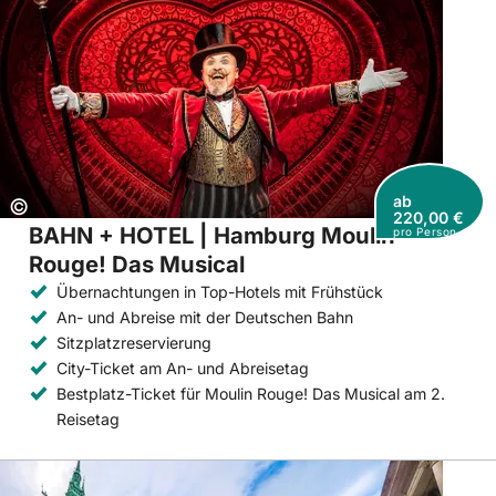
ab
Copyright:
©
220,00 €
BAHN + HOTEL | Hamburg Moulin
pro Person
Rouge! Das Musical
Übernachtungen in Top-Hotels mit Frühstück
An- und Abreise mit der Deutschen Bahn
Sitzplatzreservierung
City-Ticket am An- und Abreisetag
Bestplatz-Ticket für Moulin Rouge! Das Musical am 2.
Reisetag