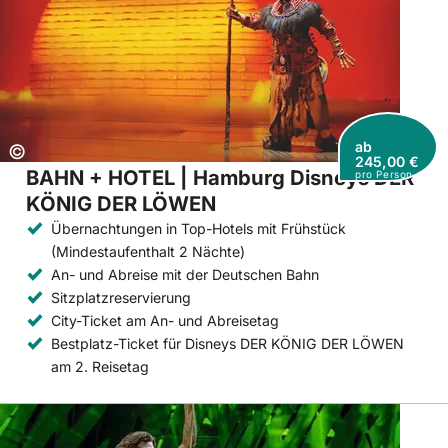
ab
Copyright:
©
245,00 €
BAHN + HOTEL | Hamburg Disneys DER
pro Person
KÖNIG DER LÖWEN
Übernachtungen in Top-Hotels mit Frühstück
(Mindestaufenthalt 2 Nächte)
An- und Abreise mit der Deutschen Bahn
Sitzplatzreservierung
City-Ticket am An- und Abreisetag
Bestplatz-Ticket für Disneys DER KÖNIG DER LÖWEN
am 2. Reisetag