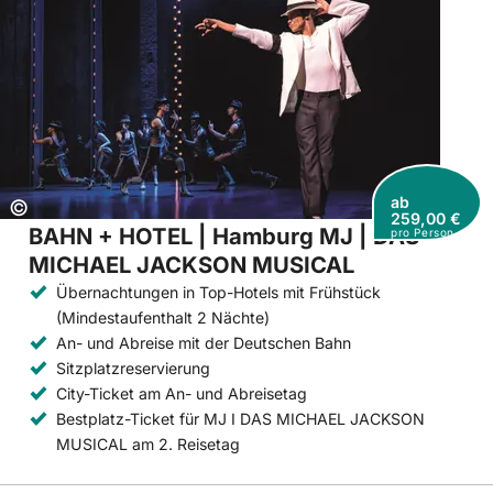
ab
Copyright:
©
259,00 €
BAHN + HOTEL | Hamburg MJ | DAS
pro Person
MICHAEL JACKSON MUSICAL
Übernachtungen in Top-Hotels mit Frühstück
(Mindestaufenthalt 2 Nächte)
An- und Abreise mit der Deutschen Bahn
Sitzplatzreservierung
City-Ticket am An- und Abreisetag
Bestplatz-Ticket für MJ I DAS MICHAEL JACKSON
MUSICAL am 2. Reisetag