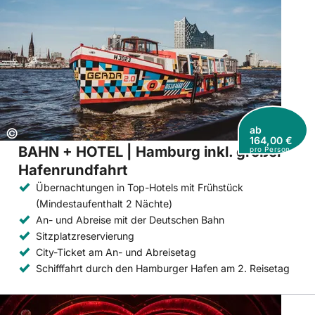
ab
Copyright:
©
164,00 €
BAHN + HOTEL | Hamburg inkl. großer
pro Person
Hafenrundfahrt
Übernachtungen in Top-Hotels mit Frühstück
(Mindestaufenthalt 2 Nächte)
An- und Abreise mit der Deutschen Bahn
Sitzplatzreservierung
City-Ticket am An- und Abreisetag
Schifffahrt durch den Hamburger Hafen am 2. Reisetag