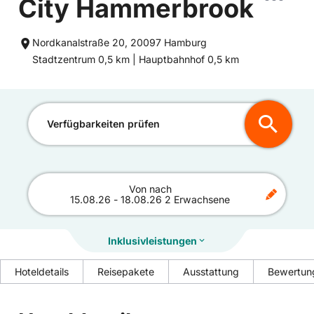
City Hammerbrook
Nordkanalstraße 20, 20097 Hamburg
Entfernung
Entfernung
Stadtzentrum 0,5 km |
Hauptbahnhof 0,5 km
zum
zum
Verfügbarkeiten prüfen
Von
nach
15.08.26
-
18.08.26
2 Erwachsene
Inklusivleistungen
Hoteldetails
Reisepakete
Ausstattung
Bewertun