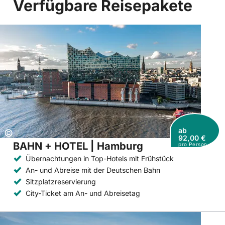
Verfügbare Reisepakete
ab
Copyright:
©
92,00 €
BAHN + HOTEL | Hamburg
pro Person
Übernachtungen in Top-Hotels mit Frühstück
An- und Abreise mit der Deutschen Bahn
Sitzplatzreservierung
City-Ticket am An- und Abreisetag