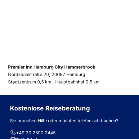
Premier Inn Hamburg City Hammerbrook
Nordkanalstraße 20, 20097 Hamburg
Entfernung
Entfernung
Stadtzentrum 0,5 km |
Hauptbahnhof 0,5 km
zum
zum
Kostenlose Reiseberatung
Sie brauchen Hilfe oder möchten telefonisch buchen?
+49 30 2500 2445