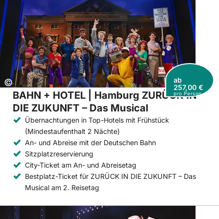
ab
Copyright:
©
257,00 €
BAHN + HOTEL | Hamburg ZURÜCK IN
pro Person
DIE ZUKUNFT – Das Musical
Übernachtungen in Top-Hotels mit Frühstück
(Mindestaufenthalt 2 Nächte)
An- und Abreise mit der Deutschen Bahn
Sitzplatzreservierung
City-Ticket am An- und Abreisetag
Bestplatz-Ticket für ZURÜCK IN DIE ZUKUNFT – Das
Musical am 2. Reisetag