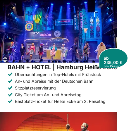
ab
Copyright:
©
235,00 €
BAHN + HOTEL | Hamburg Heiße Ecke
pro Person
Übernachtungen in Top-Hotels mit Frühstück
An- und Abreise mit der Deutschen Bahn
Sitzplatzreservierung
City-Ticket am An- und Abreisetag
Bestplatz-Ticket für Heiße Ecke am 2. Reisetag