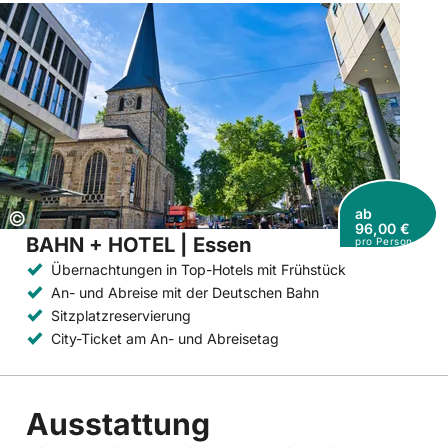
ab
Copyright:
©
96,00 €
BAHN + HOTEL | Essen
pro Person
Übernachtungen in Top-Hotels mit Frühstück
An- und Abreise mit der Deutschen Bahn
Sitzplatzreservierung
City-Ticket am An- und Abreisetag
Ausstattung