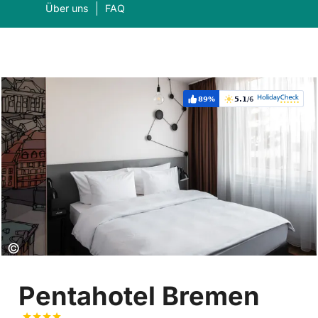
Über uns
FAQ
89%
5.1
/6
Weiterempfehlung:
Bewertung:
Was suchen Sie?
Suc
Copyright:
©
Pentahotel Bremen