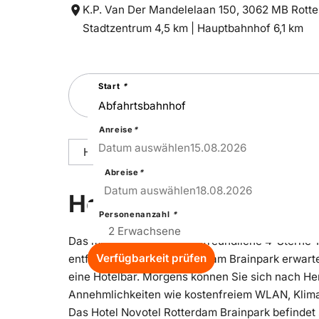
K.P. Van Der Mandelelaan 150, 3062 MB Rott
Entfernung
Entfernung
Stadtzentrum 4,5 km |
Hauptbahnhof 6,1 km
zum
zum
Suchen
Start
*
Sie
nach
einer
Städtereise
Anreise
*
15
–
Sat
Datum auswählen
15.08.2026
Hoteldetails
Reisepakete
Ausstattu
Abreise
*
18
–
Tue
Datum auswählen
18.08.2026
Hoteldetails
Personenanzahl
*
Das moderne und familienfreundliche 4-Sterne-
Verfügbarkeit prüfen
entfernt. Im Novotel Rotterdam Brainpark erwart
eine Hotelbar. Morgens können Sie sich nach He
Annehmlichkeiten wie kostenfreiem WLAN, Klimaa
Das Hotel Novotel Rotterdam Brainpark befindet