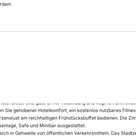
erdam
ng
Bewertung
Lage
Hotel bietet eine gute ÖPNV-Anbindung und liegt 10 Fahrminu
en Sie gehobener Hotelkomfort, ein kostenlos nutzbares Fitnes
rzenslust am reichhaltigen Frühstücksbuffet bedienen. Die Zi
nlage, Safe und Minibar ausgestattet.
 sich in Gehweite von öffentlichen Verkehrsmitteln. Das Stad