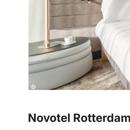
Copyright:
©
Novotel Rotterda