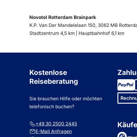
Novotel Rotterdam Brainpark
K.P. Van Der Mandelelaan 150, 3062 MB Rotter
Entfernung
Entfernung
Stadtzentrum 4,5 km |
Hauptbahnhof 6,1 km
zum
zum
Kostenlose
Zahlu
Reiseberatung
Sie brauchen Hilfe oder möchten
telefonisch buchen?
Käufe
+49 30 2500 2445
E-Mail Anfragen