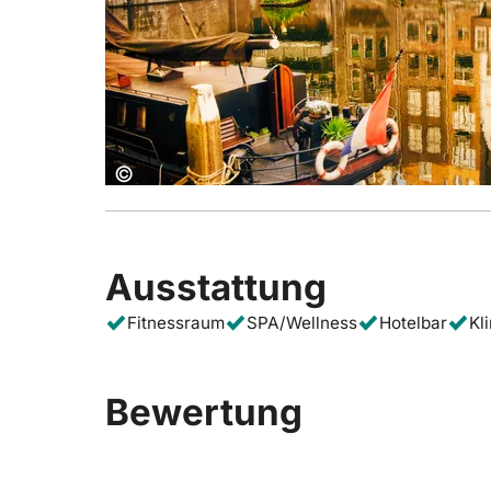
Copyright:
©
Ausstattung
Fitnessraum
SPA/Wellness
Hotelbar
Kl
Bewertung