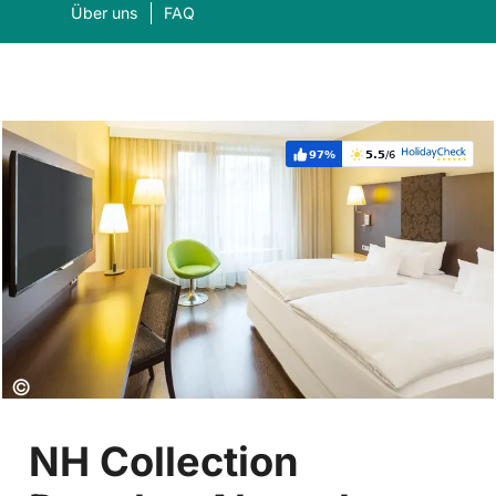
Über uns
FAQ
97%
5.5
/6
Weiterempfehlung:
Bewertung:
Was suchen Sie?
Suc
Copyright:
©
NH Collection