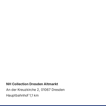
NH Collection Dresden Altmarkt
An der Kreuzkirche 2, 01067 Dresden
Entfernung
Hauptbahnhof 1,1 km
zum