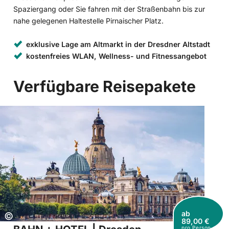
Spaziergang oder Sie fahren mit der Straßenbahn bis zur
nahe gelegenen Haltestelle Pirnaischer Platz.
exklusive Lage am Altmarkt in der Dresdner Altstadt
kostenfreies WLAN, Wellness- und Fitnessangebot
Verfügbare Reisepakete
ab
Copyright:
©
89,00 €
pro Person