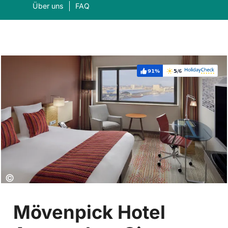
Über uns
FAQ
91%
5
/6
Weiterempfehlung:
Bewertung:
Was suchen Sie?
Suc
Copyright:
©
Mövenpick Hotel