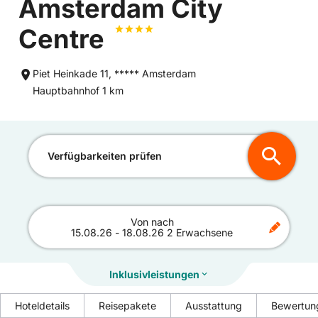
Amsterdam City
Centre
Piet Heinkade 11, ***** Amsterdam
Entfernung
Hauptbahnhof 1 km
zum
Verfügbarkeiten prüfen
Von
nach
15.08.26
-
18.08.26
2 Erwachsene
Inklusivleistungen
Hoteldetails
Reisepakete
Ausstattung
Bewertun