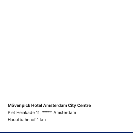
Mövenpick Hotel Amsterdam City Centre
Piet Heinkade 11, ***** Amsterdam
Entfernung
Hauptbahnhof 1 km
zum