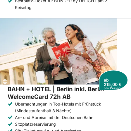
Bestplatz-Ticket für BLINDED by DELIGHT am 2.
Reisetag
ab
Copyright:
©
215,00 €
BAHN + HOTEL | Berlin inkl. Berlin
pro Person
WelcomeCard 72h AB
Übernachtungen in Top-Hotels mit Frühstück
(Mindestaufenthalt 3 Nächte)
An- und Abreise mit der Deutschen Bahn
Sitzplatzreservierung
City-Ticket am An- und Abreisetag