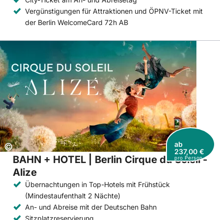
Vergünstigungen für Attraktionen und ÖPNV-Ticket mit
der Berlin WelcomeCard 72h AB
ab
Copyright:
©
237,00 €
BAHN + HOTEL | Berlin Cirque du Soleil -
pro Person
Alize
Übernachtungen in Top-Hotels mit Frühstück
(Mindestaufenthalt 2 Nächte)
An- und Abreise mit der Deutschen Bahn
Sitzplatzreservierung