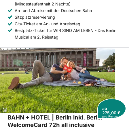
(Mindestaufenthalt 2 Nächte)
An- und Abreise mit der Deutschen Bahn
Sitzplatzreservierung
City-Ticket am An- und Abreisetag
Bestplatz-Ticket für WIR SIND AM LEBEN - Das Berlin
Musical am 2. Reisetag
ab
Copyright:
©
275,00 €
BAHN + HOTEL | Berlin inkl. Berlin
pro Person
WelcomeCard 72h all inclusive