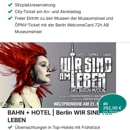
Sitzplatzreservierung
City-Ticket am An- und Abreisetag
Freier Eintritt zu den Museen der Museumsinsel und
ÖPNV-Ticket mit der Berlin WelcomeCard 72h AB
Museumsinsel
ab
Copyright:
©
262,00 €
BAHN + HOTEL | Berlin WIR SIND AM
pro Person
LEBEN
Übernachtungen in Top-Hotels mit Frühstück