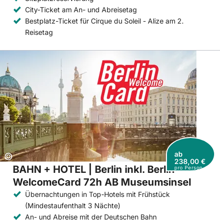
City-Ticket am An- und Abreisetag
Bestplatz-Ticket für Cirque du Soleil - Alize am 2.
Reisetag
ab
Copyright:
©
238,00 €
BAHN + HOTEL | Berlin inkl. Berlin
pro Person
WelcomeCard 72h AB Museumsinsel
Übernachtungen in Top-Hotels mit Frühstück
(Mindestaufenthalt 3 Nächte)
An- und Abreise mit der Deutschen Bahn