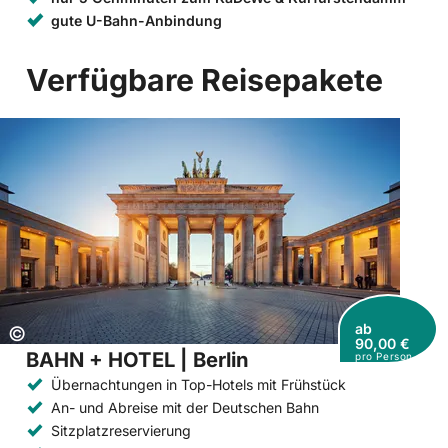
gute U-Bahn-Anbindung
Verfügbare Reisepakete
ab
Copyright:
©
90,00 €
BAHN + HOTEL | Berlin
pro Person
Übernachtungen in Top-Hotels mit Frühstück
An- und Abreise mit der Deutschen Bahn
Sitzplatzreservierung