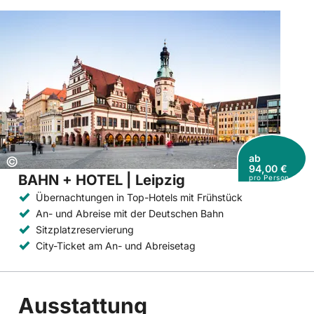
ab
Copyright:
©
94,00 €
BAHN + HOTEL | Leipzig
pro Person
Übernachtungen in Top-Hotels mit Frühstück
An- und Abreise mit der Deutschen Bahn
Sitzplatzreservierung
City-Ticket am An- und Abreisetag
Ausstattung