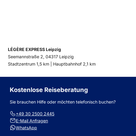
LÉGÈRE EXPRESS Leipzig
Seemannstraße 2, 04317 Leipzig
Entfernung
Entfernung
Stadtzentrum 1,5 km |
Hauptbahnhof 2,1 km
zum
zum
Kostenlose Reiseberatung
Sie brauchen Hilfe oder möchten telefonisch buchen?
+49 30 2500 2445
E-Mail Anfragen
WhatsApp