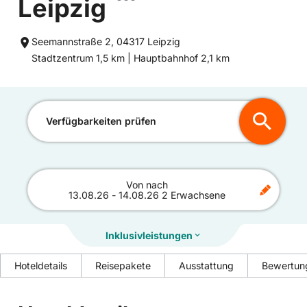
Leipzig
Seemannstraße 2, 04317 Leipzig
Entfernung
Entfernung
Stadtzentrum 1,5 km |
Hauptbahnhof 2,1 km
zum
zum
Verfügbarkeiten prüfen
Von
nach
13.08.26
-
14.08.26
2 Erwachsene
Inklusivleistungen
Hoteldetails
Reisepakete
Ausstattung
Bewertun