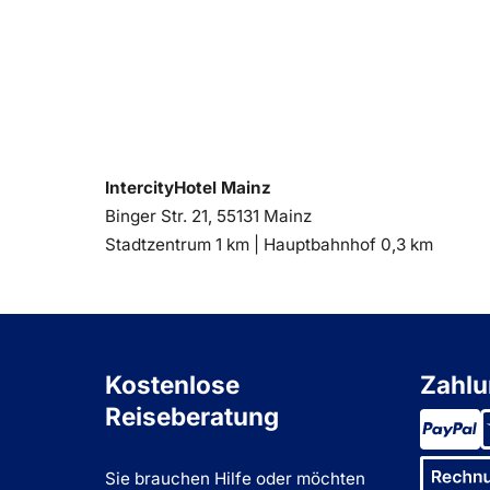
IntercityHotel Mainz
Binger Str. 21, 55131 Mainz
Entfernung
Entfernung
Stadtzentrum 1 km |
Hauptbahnhof 0,3 km
zum
zum
Kostenlose
Zahlu
Reiseberatung
Sie brauchen Hilfe oder möchten