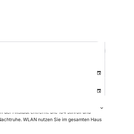
er Altstadt entfernt. Die 194 stilvoll und
e Nachtruhe. WLAN nutzen Sie im gesamten Haus