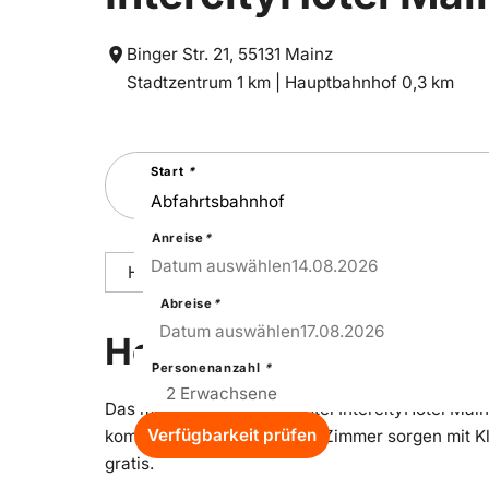
Binger Str. 21, 55131 Mainz
Entfernung
Entfernung
Stadtzentrum 1 km |
Hauptbahnhof 0,3 km
zum
zum
Suchen
Start
*
Sie
nach
einer
Städtereise
Anreise
*
14
–
Fri
Datum auswählen
14.08.2026
Hoteldetails
Reisepakete
Ausstattu
Abreise
*
17
–
Mon
Datum auswählen
17.08.2026
Hoteldetails
Personenanzahl
*
Das moderne 4-Sterne-Hotel IntercityHotel Mainz
Verfügbarkeit prüfen
komfortabel eingerichteten Zimmer sorgen mit K
gratis.