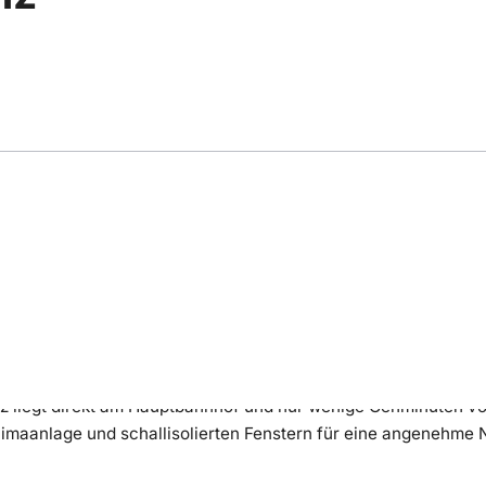
ng
Bewertung
Lage
 liegt direkt am Hauptbahnhof und nur wenige Gehminuten von d
limaanlage und schallisolierten Fenstern für eine angenehm