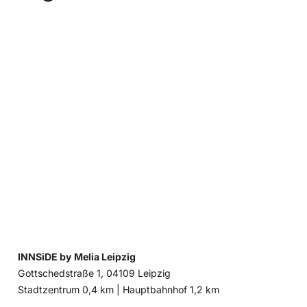
INNSiDE by Melia Leipzig
Gottschedstraße 1, 04109 Leipzig
Entfernung
Entfernung
Stadtzentrum 0,4 km |
Hauptbahnhof 1,2 km
zum
zum