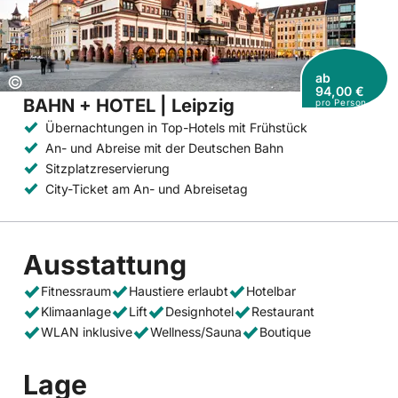
ab
Copyright:
©
94,00 €
BAHN + HOTEL | Leipzig
pro Person
Übernachtungen in Top-Hotels mit Frühstück
An- und Abreise mit der Deutschen Bahn
Sitzplatzreservierung
City-Ticket am An- und Abreisetag
Ausstattung
Fitnessraum
Haustiere erlaubt
Hotelbar
Klimaanlage
Lift
Designhotel
Restaurant
WLAN inklusive
Wellness/Sauna
Boutique
Lage