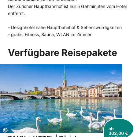
Der Züricher Hauptbahnhof ist nur 5 Gehminuten vom Hotel
entfernt.
- Designhotel nahe Hauptbahnhof & Sehenswürdigkeiten
- gratis: Fitness, Sauna, WLAN im Zimmer
Verfügbare Reisepakete
ab
Copyright:
©
302,00 €
pro Person