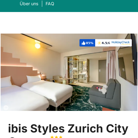
Über uns
FAQ
85%
4.5
/6
Weiterempfehlung:
Bewertung:
Was suchen Sie?
Suc
Copyright:
©
ibis Styles Zurich City