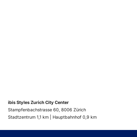
ibis Styles Zurich City Center
Stampfenbachstrasse 60, 8006 Zürich
Entfernung
Entfernung
Stadtzentrum 1,1 km |
Hauptbahnhof 0,9 km
zum
zum