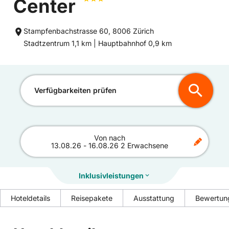
Center
Stampfenbachstrasse 60, 8006 Zürich
Entfernung
Entfernung
Stadtzentrum 1,1 km |
Hauptbahnhof 0,9 km
zum
zum
Verfügbarkeiten prüfen
Von
nach
13.08.26
-
16.08.26
2 Erwachsene
Inklusivleistungen
Hoteldetails
Reisepakete
Ausstattung
Bewertun