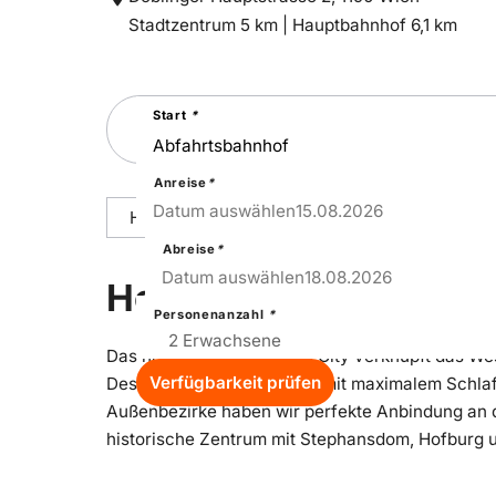
Entfernung
Entfernung
Stadtzentrum 5 km |
Hauptbahnhof 6,1 km
zum
zum
Suchen
Start
*
Sie
nach
einer
Städtereise
Anreise
*
15
–
Sat
Datum auswählen
15.08.2026
Hoteldetails
Reisepakete
Ausstattu
Abreise
*
18
–
Tue
Datum auswählen
18.08.2026
Hoteldetails
Personenanzahl
*
Das neue ibis Styles Wien City verknüpft das Wes
Verfügbarkeit prüfen
Design. Wir begeistern Sie mit maximalem Schla
Außenbezirke haben wir perfekte Anbindung an d
historische Zentrum mit Stephansdom, Hofburg u