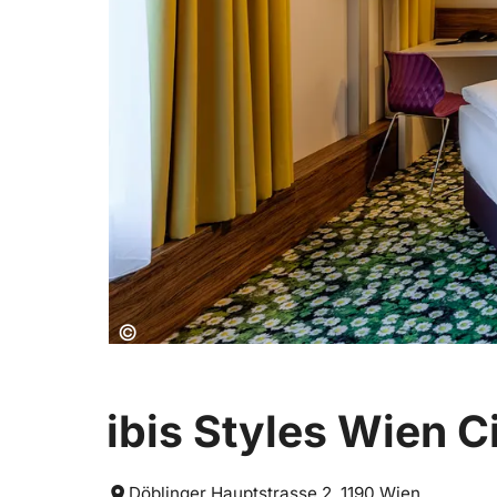
Copyright:
©
ibis Styles Wien C
Döblinger Hauptstrasse 2, 1190 Wien