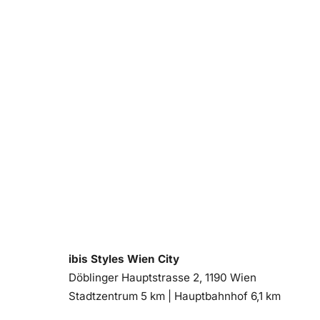
ibis Styles Wien City
Döblinger Hauptstrasse 2, 1190 Wien
Entfernung
Entfernung
Stadtzentrum 5 km |
Hauptbahnhof 6,1 km
zum
zum