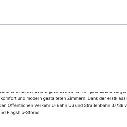
ng
Bewertung
Lage
entliche mit der Leichtigkeit des Seins. Für gute Laune sorgen
fkomfort und modern gestalteten Zimmern. Dank der erstklass
en Öffentlichen Verkehr U-Bahn U6 und Straßenbahn 37/38 vor
nd Flagship-Stores.