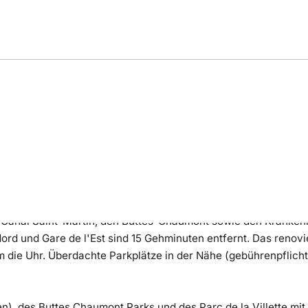
ng
Bewertung
Lage
em Canal Saint-Martin, den Buttes-Chaumont sowie den Kranke
 Nord und Gare de l'Est sind 15 Gehminuten entfernt. Das renov
 die Uhr. Überdachte Parkplätze in der Nähe (gebührenpflichti
en), des Buttes Chaumont Parks und des Parc de la Villette mi