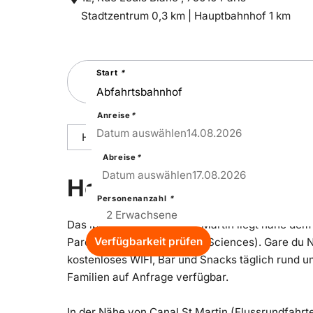
Entfernung
Entfernung
Stadtzentrum 0,3 km |
Hauptbahnhof 1 km
zum
zum
Suchen
Start
*
Sie
nach
einer
Städtereise
Anreise
*
14
–
Fri
Datum auswählen
14.08.2026
Hoteldetails
Reisepakete
Ausstattu
Abreise
*
17
–
Mon
Datum auswählen
17.08.2026
Hoteldetails
Personenanzahl
*
Das ibis Paris Canal Saint-Martin liegt nahe d
Verfügbarkeit prüfen
Parc de la Villette (Cité des Sciences). Gare du
kostenloses WIFI, Bar und Snacks täglich rund um
Familien auf Anfrage verfügbar.
In der Nähe von Canal St Martin (Flussrundfahrt