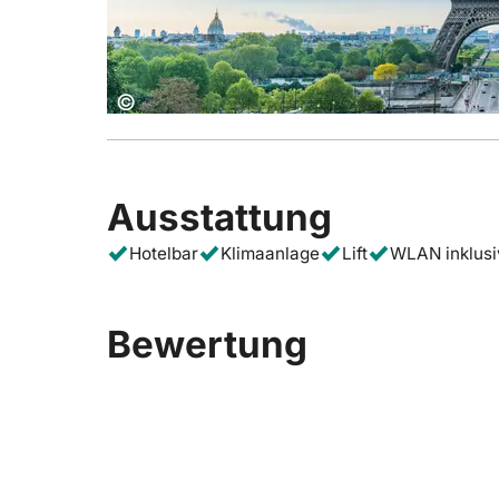
Copyright:
©
Ausstattung
Hotelbar
Klimaanlage
Lift
WLAN inklusi
Bewertung