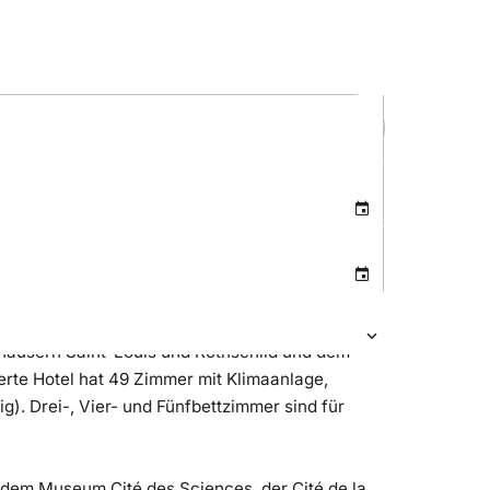
nhäusern Saint-Louis und Rothschild und dem
ierte Hotel hat 49 Zimmer mit Klimaanlage,
g). Drei-, Vier- und Fünfbettzimmer sind für
t dem Museum Cité des Sciences, der Cité de la