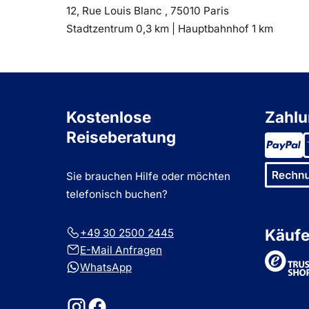
12, Rue Louis Blanc , 75010 Paris
Entfernung
Entfernung
Stadtzentrum 0,3 km |
Hauptbahnhof 1 km
zum
zum
Kostenlose
Zahlu
Reiseberatung
Sie brauchen Hilfe oder möchten
telefonisch buchen?
Käufe
+49 30 2500 2445
E-Mail Anfragen
Tru
WhatsApp
Instagram
Facebook