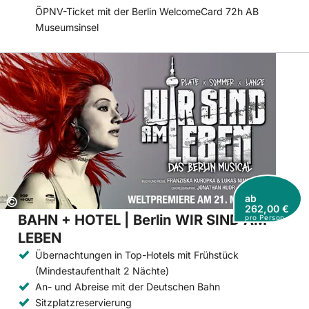
ÖPNV-Ticket mit der Berlin WelcomeCard 72h AB
Museumsinsel
ab
Copyright:
©
262,00 €
BAHN + HOTEL | Berlin WIR SIND AM
pro Person
LEBEN
Übernachtungen in Top-Hotels mit Frühstück
(Mindestaufenthalt 2 Nächte)
An- und Abreise mit der Deutschen Bahn
Sitzplatzreservierung