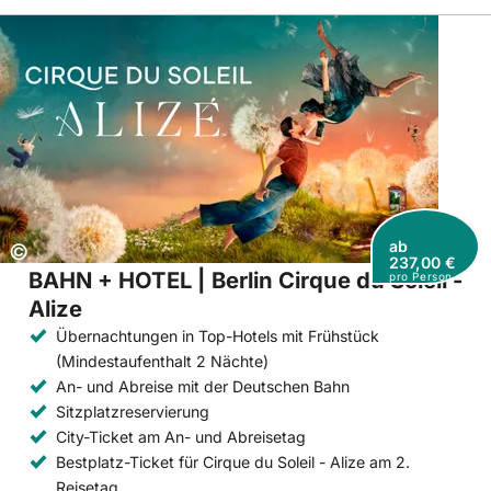
ab
Copyright:
©
237,00 €
BAHN + HOTEL | Berlin Cirque du Soleil -
pro Person
Alize
Übernachtungen in Top-Hotels mit Frühstück
(Mindestaufenthalt 2 Nächte)
An- und Abreise mit der Deutschen Bahn
Sitzplatzreservierung
City-Ticket am An- und Abreisetag
Bestplatz-Ticket für Cirque du Soleil - Alize am 2.
Reisetag