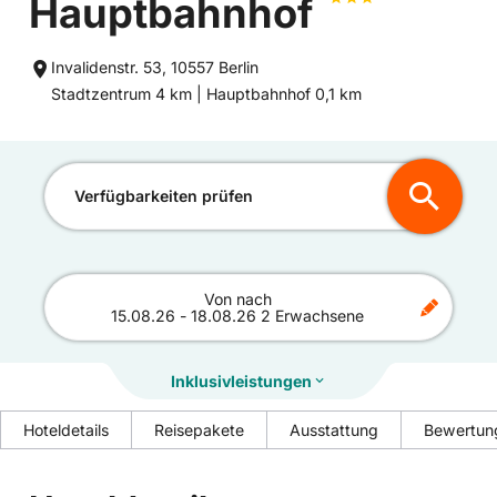
Hauptbahnhof
Invalidenstr. 53, 10557 Berlin
Entfernung
Entfernung
Stadtzentrum 4 km |
Hauptbahnhof 0,1 km
zum
zum
Verfügbarkeiten prüfen
Von
nach
15.08.26
-
18.08.26
2 Erwachsene
Inklusivleistungen
Hoteldetails
Reisepakete
Ausstattung
Bewertun