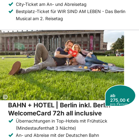
City-Ticket am An- und Abreisetag
Bestplatz-Ticket für WIR SIND AM LEBEN - Das Berlin
Musical am 2. Reisetag
ab
Copyright:
©
275,00 €
BAHN + HOTEL | Berlin inkl. Berlin
pro Person
WelcomeCard 72h all inclusive
Übernachtungen in Top-Hotels mit Frühstück
(Mindestaufenthalt 3 Nächte)
An- und Abreise mit der Deutschen Bahn