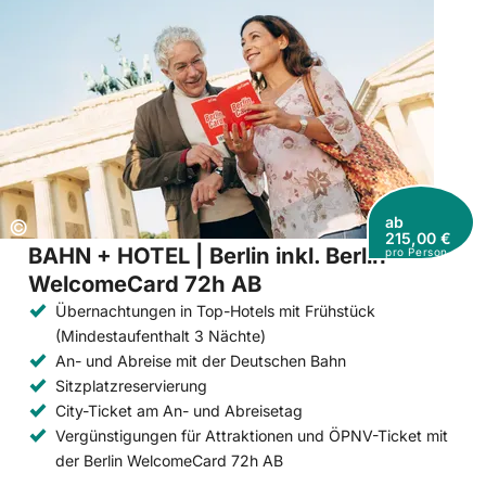
ab
Copyright:
©
215,00 €
BAHN + HOTEL | Berlin inkl. Berlin
pro Person
WelcomeCard 72h AB
Übernachtungen in Top-Hotels mit Frühstück
(Mindestaufenthalt 3 Nächte)
An- und Abreise mit der Deutschen Bahn
Sitzplatzreservierung
City-Ticket am An- und Abreisetag
Vergünstigungen für Attraktionen und ÖPNV-Ticket mit
der Berlin WelcomeCard 72h AB