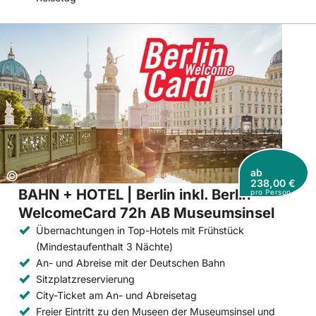
ab
Copyright:
©
238,00 €
BAHN + HOTEL | Berlin inkl. Berlin
pro Person
WelcomeCard 72h AB Museumsinsel
Übernachtungen in Top-Hotels mit Frühstück
(Mindestaufenthalt 3 Nächte)
An- und Abreise mit der Deutschen Bahn
Sitzplatzreservierung
City-Ticket am An- und Abreisetag
Freier Eintritt zu den Museen der Museumsinsel und