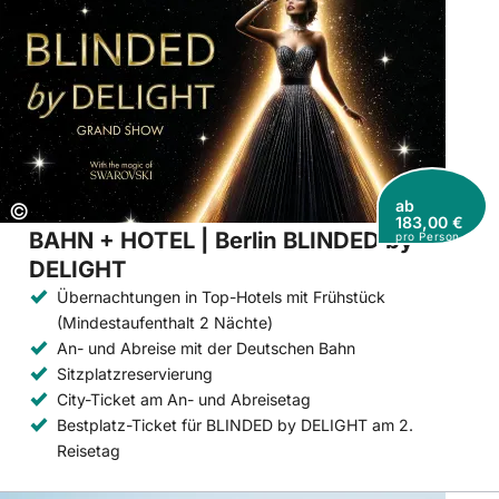
ab
Copyright:
©
183,00 €
BAHN + HOTEL | Berlin BLINDED by
pro Person
DELIGHT
Übernachtungen in Top-Hotels mit Frühstück
(Mindestaufenthalt 2 Nächte)
An- und Abreise mit der Deutschen Bahn
Sitzplatzreservierung
City-Ticket am An- und Abreisetag
Bestplatz-Ticket für BLINDED by DELIGHT am 2.
Reisetag