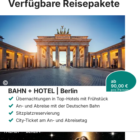
Verfügbare Reisepakete
ab
Copyright:
©
90,00 €
BAHN + HOTEL | Berlin
pro Person
Übernachtungen in Top-Hotels mit Frühstück
An- und Abreise mit der Deutschen Bahn
Sitzplatzreservierung
City-Ticket am An- und Abreisetag