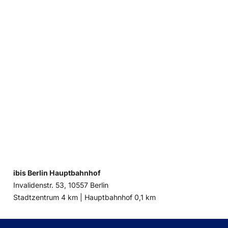
ibis Berlin Hauptbahnhof
Invalidenstr. 53, 10557 Berlin
Entfernung
Entfernung
Stadtzentrum 4 km |
Hauptbahnhof 0,1 km
zum
zum