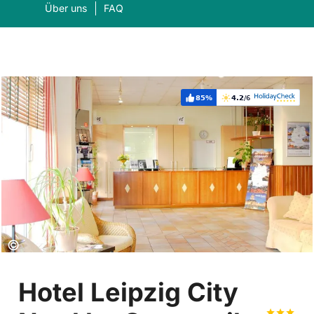
Über uns
FAQ
85%
4.2
/6
Weiterempfehlung:
Bewertung:
Was suchen Sie?
Suc
Copyright:
©
Hotel Leipzig City