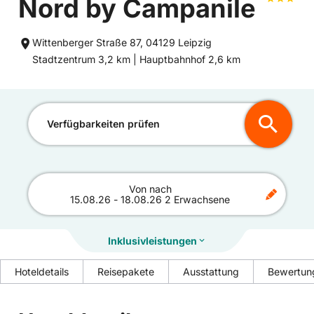
Nord by Campanile
Wittenberger Straße 87, 04129 Leipzig
Entfernung
Entfernung
Stadtzentrum 3,2 km |
Hauptbahnhof 2,6 km
zum
zum
Verfügbarkeiten prüfen
Von
nach
15.08.26
-
18.08.26
2 Erwachsene
Inklusivleistungen
Hoteldetails
Reisepakete
Ausstattung
Bewertun