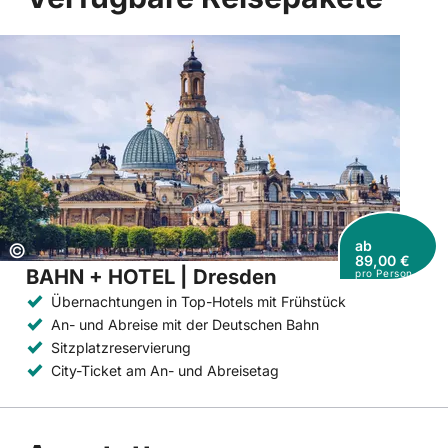
ab
Copyright:
©
89,00 €
BAHN + HOTEL | Dresden
pro Person
Übernachtungen in Top-Hotels mit Frühstück
An- und Abreise mit der Deutschen Bahn
Sitzplatzreservierung
City-Ticket am An- und Abreisetag