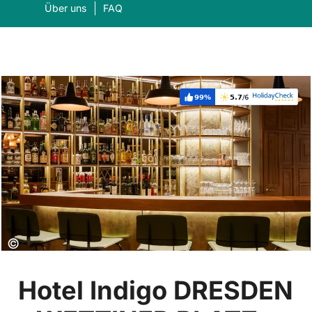
Über uns
FAQ
99%
5.7
/6
Weiterempfehlung:
Bewertung:
Was suchen Sie?
Suc
Copyright:
©
Hotel Indigo DRESDEN