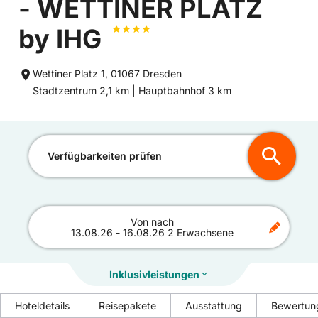
- WETTINER PLATZ
by IHG
Wettiner Platz 1, 01067 Dresden
Entfernung
Entfernung
Stadtzentrum 2,1 km |
Hauptbahnhof 3 km
zum
zum
Verfügbarkeiten prüfen
Von
nach
13.08.26
-
16.08.26
2 Erwachsene
Inklusivleistungen
Hoteldetails
Reisepakete
Ausstattung
Bewertun