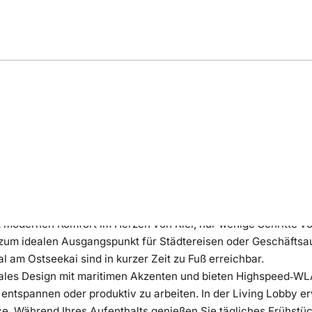
ng
Bewertung
Lage
tet modernen Komfort im Herzen von Kiel, nur wenige Schritte v
s zum idealen Ausgangspunkt für Städtereisen oder Geschäftsa
 am Ostseekai sind in kurzer Zeit zu Fuß erreichbar.
onales Design mit maritimen Akzenten und bieten Highspeed‑W
entspannen oder produktiv zu arbeiten. In der Living Lobby e
e. Während Ihres Aufenthalts genießen Sie tägliches Frühstü