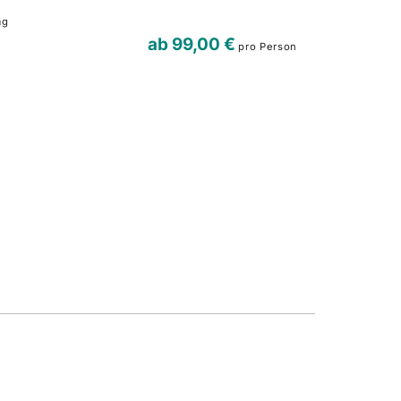
tag
ab
99,00 €
pro Person