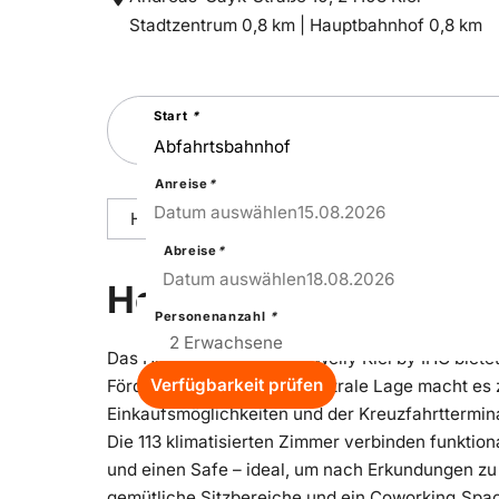
Entfernung
Entfernung
Stadtzentrum 0,8 km |
Hauptbahnhof 0,8 km
zum
zum
Suchen
Start
*
Sie
nach
einer
Städtereise
Anreise
*
15
–
Sat
Datum auswählen
15.08.2026
Hoteldetails
Reisepakete
Ausstattu
Abreise
*
18
–
Tue
Datum auswählen
18.08.2026
Hoteldetails
Personenanzahl
*
Das Holiday Inn - the niu, Welly Kiel by IHG bie
Verfügbarkeit prüfen
Förde‑Ufer entfernt. Die zentrale Lage macht e
Einkaufsmöglichkeiten und der Kreuzfahrtterminal
Die 113 klimatisierten Zimmer verbinden funkti
und einen Safe – ideal, um nach Erkundungen zu 
gemütliche Sitzbereiche und ein Coworking‑Spac