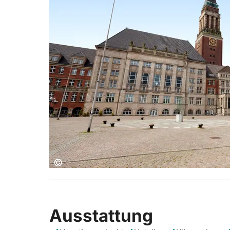
Copyright:
©
Ausstattung