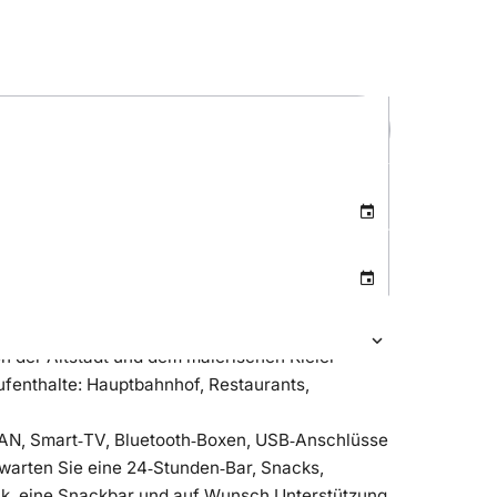
on der Altstadt und dem malerischen Kieler
ufenthalte: Hauptbahnhof, Restaurants,
LAN, Smart‑TV, Bluetooth‑Boxen, USB‑Anschlüsse
rwarten Sie eine 24‑Stunden‑Bar, Snacks,
ck, eine Snackbar und auf Wunsch Unterstützung