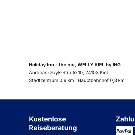
Holiday Inn - the niu, WELLY KIEL by IHG
Andreas-Gayk-Straße 10, 24103 Kiel
Entfernung
Entfernung
Stadtzentrum 0,8 km |
Hauptbahnhof 0,8 km
zum
zum
Kostenlose
Zahlu
Reiseberatung