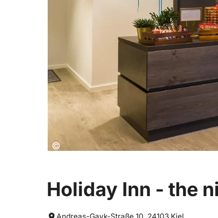
Copyright:
©
Holiday Inn - the 
Andreas-Gayk-Straße 10, 24103 Kiel