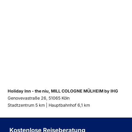
Holiday Inn - the niu, MILL COLOGNE MÜLHEIM by IHG
Genovevastraße 26, 51065 Köln
Entfernung
Entfernung
Stadtzentrum 5 km |
Hauptbahnhof 6,1 km
zum
zum
Kostenlose Reiseberatung