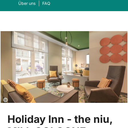
Über uns
FAQ
Was suchen Sie?
Suc
Copyright:
©
Holiday Inn - the niu,