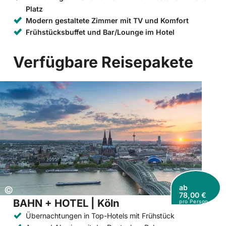
Platz
Modern gestaltete Zimmer mit TV und Komfort
Frühstücksbuffet und Bar/Lounge im Hotel
Verfügbare Reisepakete
ab
Copyright:
©
78,00 €
BAHN + HOTEL | Köln
pro Person
Übernachtungen in Top-Hotels mit Frühstück