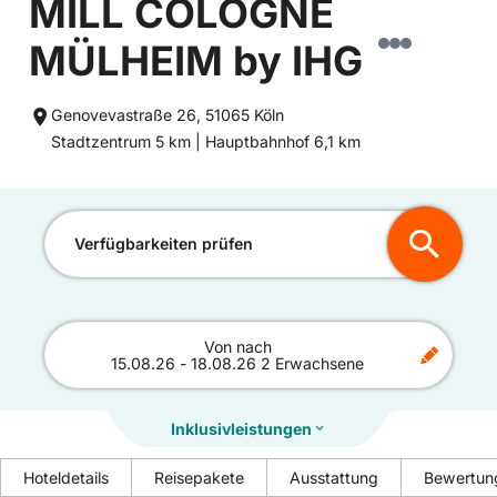
MILL COLOGNE
MÜLHEIM by IHG
Genovevastraße 26, 51065 Köln
Entfernung
Entfernung
Stadtzentrum 5 km |
Hauptbahnhof 6,1 km
zum
zum
Verfügbarkeiten prüfen
Von
nach
15.08.26
-
18.08.26
2 Erwachsene
Inklusivleistungen
Hoteldetails
Reisepakete
Ausstattung
Bewertun