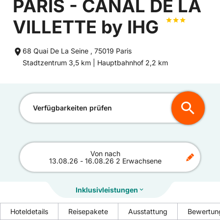
PARIS - CANAL DE LA
VILLETTE by IHG
68 Quai De La Seine , 75019 Paris
Entfernung
Entfernung
Stadtzentrum 3,5 km |
Hauptbahnhof 2,2 km
zum
zum
Verfügbarkeiten prüfen
Von
nach
13.08.26
-
16.08.26
2 Erwachsene
Inklusivleistungen
Hoteldetails
Reisepakete
Ausstattung
Bewertun