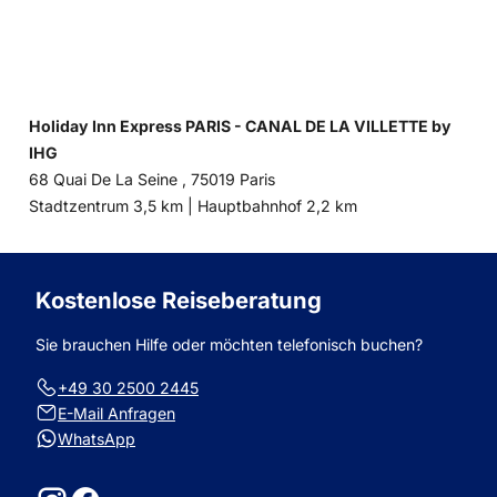
Holiday Inn Express PARIS - CANAL DE LA VILLETTE by
IHG
68 Quai De La Seine , 75019 Paris
Entfernung
Entfernung
Stadtzentrum 3,5 km |
Hauptbahnhof 2,2 km
zum
zum
Kostenlose Reiseberatung
Sie brauchen Hilfe oder möchten telefonisch buchen?
+49 30 2500 2445
E-Mail Anfragen
WhatsApp
Instagram
Facebook