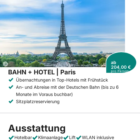
ab
Copyright:
©
204,00 €
BAHN + HOTEL | Paris
pro Person
Übernachtungen in Top-Hotels mit Frühstück
An- und Abreise mit der Deutschen Bahn (bis zu 6
Monate im Voraus buchbar)
Sitzplatzreservierung
Ausstattung
Hotelbar
Klimaanlage
Lift
WLAN inklusive