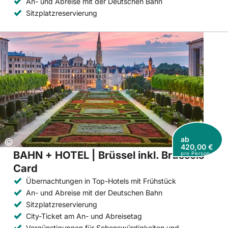
An- und Abreise mit der Deutschen Bahn
Sitzplatzreservierung
ab
Copyright:
©
420,00 €
BAHN + HOTEL | Brüssel inkl. Brussels
pro Person
Card
Übernachtungen in Top-Hotels mit Frühstück
An- und Abreise mit der Deutschen Bahn
Sitzplatzreservierung
City-Ticket am An- und Abreisetag
Vergünstigungen für Sehenswürdigkeiten und