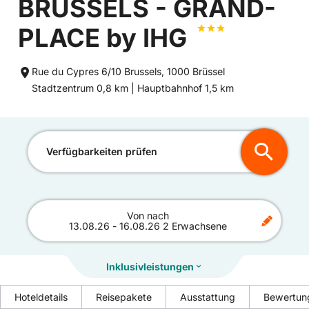
BRUSSELS - GRAND-
PLACE by IHG
Rue du Cypres 6/10 Brussels, 1000 Brüssel
Entfernung
Entfernung
Stadtzentrum 0,8 km |
Hauptbahnhof 1,5 km
zum
zum
Verfügbarkeiten prüfen
Von
nach
13.08.26
-
16.08.26
2 Erwachsene
Inklusivleistungen
Hoteldetails
Reisepakete
Ausstattung
Bewertun