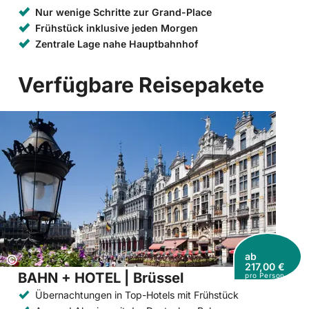
Nur wenige Schritte zur Grand-Place
Frühstück inklusive jeden Morgen
Zentrale Lage nahe Hauptbahnhof
Verfügbare Reisepakete
ab
Copyright:
©
217,00 €
BAHN + HOTEL | Brüssel
pro Person
Übernachtungen in Top-Hotels mit Frühstück