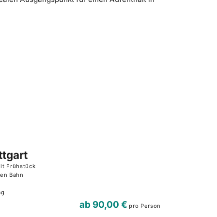
tgart
it Frühstück
hen Bahn
ag
ab
90,00 €
pro Person