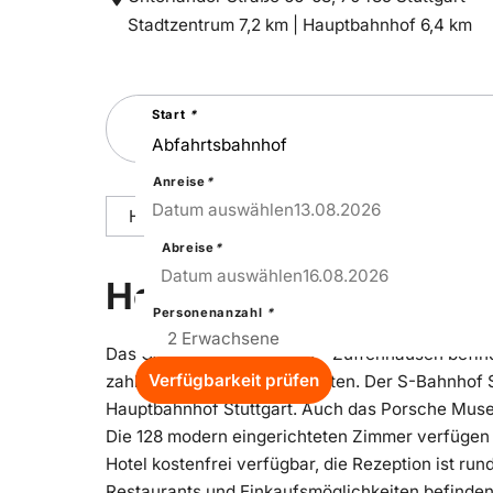
Entfernung
Entfernung
Stadtzentrum 7,2 km |
Hauptbahnhof 6,4 km
zum
zum
Suchen
Start
*
Sie
nach
einer
Städtereise
Anreise
*
13
–
Thu
Datum auswählen
13.08.2026
Hoteldetails
Reisepakete
Ausstattu
Abreise
*
16
–
Sun
Datum auswählen
16.08.2026
Hoteldetails
Personenanzahl
*
Das Garner Hotel Stuttgart - Zuffenhausen befind
Verfügbarkeit prüfen
zahlreiche Sehenswürdigkeiten. Der S-Bahnhof S
Hauptbahnhof Stuttgart. Auch das Porsche Muse
Die 128 modern eingerichteten Zimmer verfügen ü
Hotel kostenfrei verfügbar, die Rezeption ist r
Restaurants und Einkaufsmöglichkeiten befinden