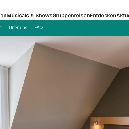
sen
Musicals & Shows
Gruppenreisen
Entdecken
Aktu
t
Über uns
FAQ
Was suchen Sie?