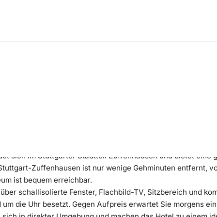
ng
Bewertung
Lage
et sich im Stuttgarter Stadtteil Zuffenhausen und bietet eine
tuttgart-Zuffenhausen ist nur wenige Gehminuten entfernt, vo
um ist bequem erreichbar.
ber schallisolierte Fenster, Flachbild-TV, Sitzbereich und k
und um die Uhr besetzt. Gegen Aufpreis erwartet Sie morgens e
 sich in direkter Umgebung und machen das Hotel zu einem id