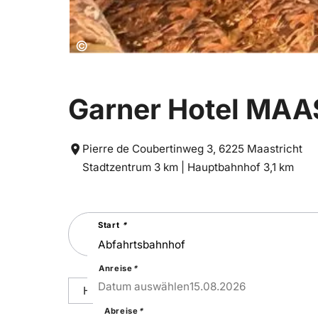
Copyright:
©
Garner Hotel MA
Pierre de Coubertinweg 3, 6225 Maastricht
Entfernung
Entfernung
Stadtzentrum 3 km |
Hauptbahnhof 3,1 km
zum
zum
Suchen
Start
*
Sie
nach
einer
Städtereise
Anreise
*
15
–
Sat
Datum auswählen
15.08.2026
Hoteldetails
Reisepakete
Ausstattu
Abreise
*
18