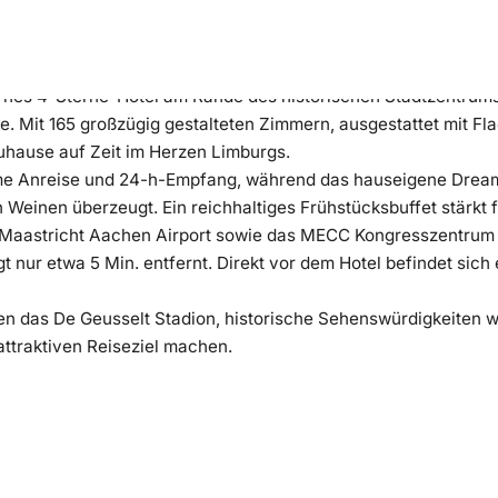
rnes 4-Sterne-Hotel am Rande des historischen Stadtzentrums 
e. Mit 165 großzügig gestalteten Zimmern, ausgestattet mit Fl
uhause auf Zeit im Herzen Limburgs.
e Anreise und 24-h-Empfang, während das hauseigene Dreamz
 Weinen überzeugt. Ein reichhaltiges Frühstücksbuffet stärkt 
 Maastricht Aachen Airport sowie das MECC Kongresszentrum 
t nur etwa 5 Min. entfernt. Direkt vor dem Hotel befindet sich 
en das De Geusselt Stadion, historische Sehenswürdigkeiten wi
attraktiven Reiseziel machen.