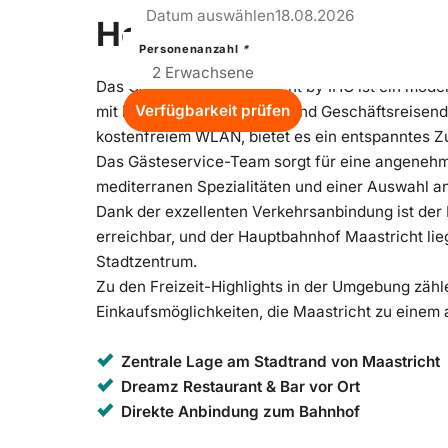
–
Tue
Datum auswählen
18.08.2026
Hoteldetails
Personenanzahl
*
Das Garner Hotel Maastricht by IHG ist ein mode
Verfügbarkeit prüfen
mit idealer Lage für Stadt- und Geschäftsreisend
kostenfreiem WLAN, bietet es ein entspanntes Z
Das Gästeservice-Team sorgt für eine angenehm
mediterranen Spezialitäten und einer Auswahl an
Dank der exzellenten Verkehrsanbindung ist der
erreichbar, und der Hauptbahnhof Maastricht lieg
Stadtzentrum.
Zu den Freizeit-Highlights in der Umgebung zähl
Einkaufsmöglichkeiten, die Maastricht zu einem 
Zentrale Lage am Stadtrand von Maastricht
Dreamz Restaurant & Bar vor Ort
Direkte Anbindung zum Bahnhof