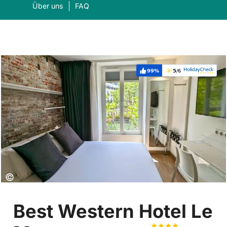
Über uns
FAQ
99%
5
/6
Weiterempfehlung:
Bewertung:
Was suchen Sie?
Suc
Copyright:
©
Best Western Hotel Le