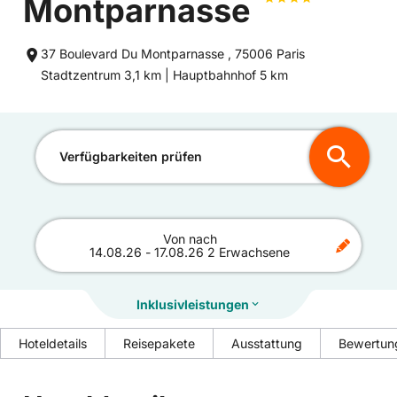
Montparnasse
37 Boulevard Du Montparnasse , 75006 Paris
Entfernung
Entfernung
Stadtzentrum 3,1 km |
Hauptbahnhof 5 km
zum
zum
Verfügbarkeiten prüfen
Von
nach
14.08.26
-
17.08.26
2 Erwachsene
Inklusivleistungen
Hoteldetails
Reisepakete
Ausstattung
Bewertun