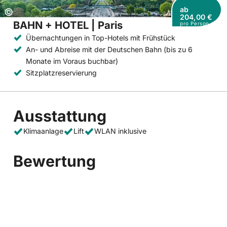
ab
Copyright:
©
204,00 €
BAHN + HOTEL | Paris
pro Person
Übernachtungen in Top-Hotels mit Frühstück
An- und Abreise mit der Deutschen Bahn (bis zu 6
Monate im Voraus buchbar)
Sitzplatzreservierung
Ausstattung
Klimaanlage
Lift
WLAN inklusive
Bewertung