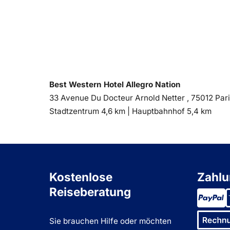
Best Western Hotel Allegro Nation
33 Avenue Du Docteur Arnold Netter , 75012 Par
Entfernung
Entfernung
Stadtzentrum 4,6 km |
Hauptbahnhof 5,4 km
zum
zum
Kostenlose
Zahlu
Reiseberatung
Sie brauchen Hilfe oder möchten