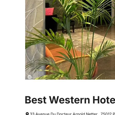
Copyright:
©
Best Western Hote
33 Avenue Du Docteur Arnold Netter , 75012 P