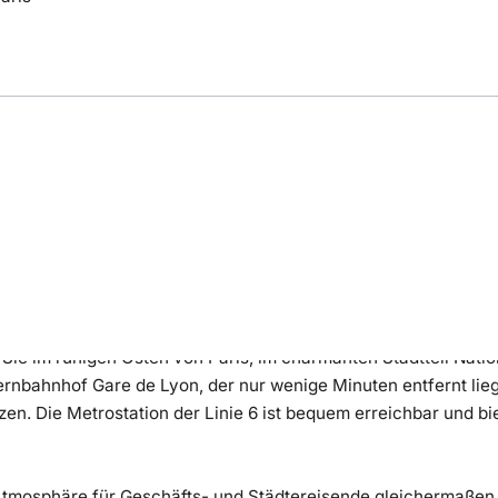
ng
Bewertung
Lage
Sie im ruhigen Osten von Paris, im charmanten Stadtteil Nati
nbahnhof Gare de Lyon, der nur wenige Minuten entfernt liegt
zen. Die Metrostation der Linie 6 ist bequem erreichbar und bi
 Atmosphäre für Geschäfts- und Städtereisende gleichermaßen.