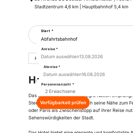
Entfernung
Entfernung
Stadtzentrum 4,6 km |
Hauptbahnhof 5,4 km
zum
zum
Suchen
Start
*
Sie
nach
einer
Städtereise
Anreise
*
13
–
Thu
Datum auswählen
13.08.2026
Hoteldetails
Reisepakete
Ausstattu
Abreise
*
16
–
Sun
Datum auswählen
16.08.2026
Hoteldetails
Personenanzahl
*
Das Best Western Hotel Allegro Nation empfängt 
Verfügbarkeit prüfen
Sterne-Hotel überzeugt durch seine Nähe zum Fer
oder Paris als Zwischenstopp auf ihrer Reise nut
Sehenswürdigkeiten der Stadt.
Das Hotel bietet eine elegante und komfortable