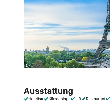
Copyright:
©
Ausstattung
Hotelbar
Klimaanlage
Lift
Restaurant