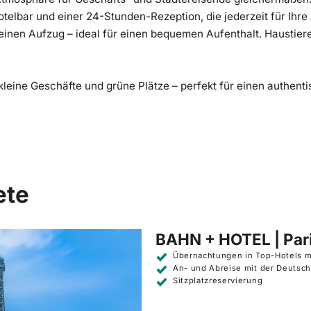
telbar und einer 24-Stunden-Rezeption, die jederzeit für Ihre
r einen Aufzug – ideal für einen bequemen Aufenthalt. Haustier
kleine Geschäfte und grüne Plätze – perfekt für einen authent
ete
BAHN + HOTEL | Par
Übernachtungen in Top-Hotels m
An- und Abreise mit der Deutsch
Sitzplatzreservierung