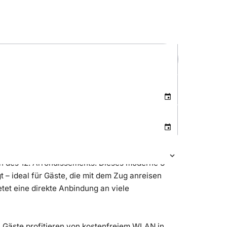
on des 12. Arrondissements. Dieses moderne 3-
 – ideal für Gäste, die mit dem Zug anreisen
etet eine direkte Anbindung an viele
 Gäste profitieren von kostenfreiem WLAN in