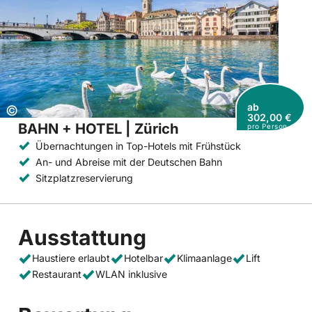
ab
Copyright:
©
302,00 €
BAHN + HOTEL | Zürich
pro Person
Übernachtungen in Top-Hotels mit Frühstück
An- und Abreise mit der Deutschen Bahn
Sitzplatzreservierung
Ausstattung
Haustiere erlaubt
Hotelbar
Klimaanlage
Lift
Restaurant
WLAN inklusive